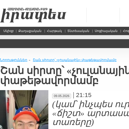
Սկիզբ
|
Քաղաքական
|
Հարթակ
|
Տնտեսական
|
Սոցիալական
|
Հո
Նորություններ
Շան սիրտը՝ «չուլանային» փաթեթավորմամբ
»
Շան սիրտը՝ «չուլանայի
փաթեթավորմամբ
|
21:15
09.05.2026
(կամ՝ ինչպես ու
«ճիշտ» արտասա
տառերը)