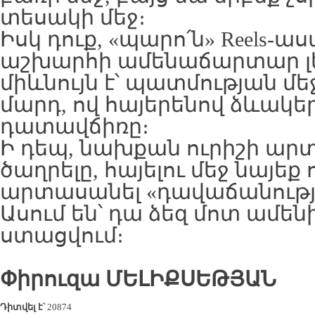
տեսակի մեջ։
Իսկ դուք, «պարո՛ն» Reels-աս
աշխարհի ամենաճարտար լե
միևնույն է՝ պատմության մե
մարդ, ով հայերենով ձևակ
դատավճիռը։
Ի դեպ, նախքան ուրիշի ար
ծաղրելը, հայելու մեջ նայեք
արտասանել «դավաճանությո
Ասում են՝ դա ձեզ մոտ ամեն
ստացվում։
Փիրուզա ՄԵԼԻՔՍԵԹՅԱՆ
Դիտվել է՝
20874