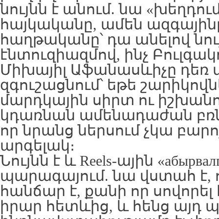
նույնն է անում. նա «խեղդու
հայկականը, ամեն ազգային
հաղթականը՝ դա անելով նու
էնտուզիազմով, ինչ Բուլգակ
Միխայիլ Աֆանասևիչը դեռ 
զգուշացնում՝ եթե շարիկով
մարդկային սիրտ ու իշխանո
կդառնան ամենադաժան բռն
որ նրանց ներսում չկա բարո
արգելակ։
Նույնն է և Reels-ային «абыр
պարագայում. նա վստահ է, 
հանճար է, քանի որ սովորել
իրար հետևից, և հենց այդ 