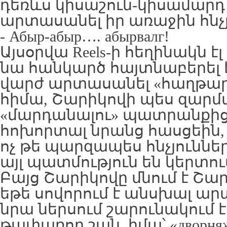
դեռևս կիսաշուն-կիսամարդ
արտասանել իր առաջին հնչյ
- Абыр-абыр…. абырвалг!
Այսօրվա Reels-ի հեղինակն էլ
նա հանկարծ հայտնաբերել է
վարժ արտասանել «հաղթար
հիմա, Շարիկովի պես զար
«մարդանալու» պատրանքից,
հոխորտալ նրանց հասցեին, 
ոչ թե պարզապես հնչյուննե
այլ պատմություն են կերտու
Բայց Շարիկովը մնում է Շար
եթե սովորում է անսխալ ա
նրա ներսում շարունակում 
թափառող շան, իմա՝ «дворняж