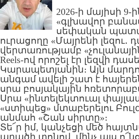
2026-ի մայիսի 9-ի
«գլխավոր բանաս
սեփական պատմո
ուրացողը «Մայրենի լեզու․ 
վերտառությամբ «չուլանայ
Reels-ով որոշել էր լեզվի դա
Կարապետյանին։ Այն մարդուն
անգամ ավելի շատ է հայերեն
սրա բոսյակային հռետորաբա
Սրա «ինտելեկտուալ փայլա
«ստիպեց» մտաբերելու Բուլ
անմահ «Շան սիրտը»։
Տե՜ր իմ, կանչեցի մեծ հայտ
արածի տոնով, մինչ այս ո՜նց