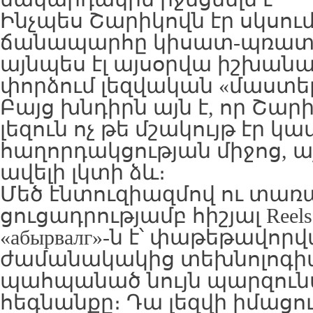
Ինչպես Շարիկովն էր սկսում
ճանապարհը կիսատ-պռատ հ
այնպես էլ այսօրվա իշխանա
փորձում լեզվական «մաստեր
Բայց խնդիրն այն է, որ Շա
լեզուն ոչ թե մշակույթ էր կա
հաղորդակցության միջոց, այ
ավելի լկտի ձև։
Մեծ էնտուզիազմով ու տա
ցուցադրությամբ հիշյալ Reels-
«абырвалг»-ն է՝ փաթեթավոր
ժամանակակից տեխնոլոգիա
պահպանած նույն պարզունա
հեգնանքը։ Դա լեզվի իմացութ