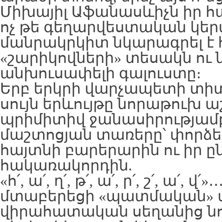
Միխայիլ Աֆանասևիչն իր հ
ոչ թե գեղարվեստական կերպ
մանրակրկիտ նկարագրել է 
«շարիկովների» տեսակն ու 
անխուսափելի գալուստը։
Երբ երկրի վարչապետի տի
սույն երևույթը նորաթուխ 
պրիմիտիվ ջանասիրությամբ,
մաշտոցյան տառերը՝ փորձել
հայտնի բարերարին ու իր 
հակառակորդին.
«հ՛, ա՛, ղ՛, թ՛, ա՛, ր՛, շ՛, ա՛, վ
մտաբերեցի «պատմական» ա
վիրահատական սեղանից նո