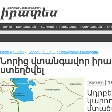
Սկիզբ
|
Քաղաքական
|
Հարթակ
|
Տնտեսական
|
Սոցիալական
|
Հո
Նորություններ
Նորից վտանգավոր իրավիճակ է ստեղծվել
»
Նորից վտանգավոր իրա
ստեղծվել
|
1
15.05.2026
Ադրբ
կարող
մտածվ