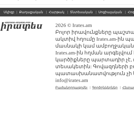
Սկիզբ
|
Քաղաքական
|
Հարթակ
|
Տնտեսական
|
Սոցիալական
|
Հո
2026 © Irates.am
Բոլոր իրավունքները պաշտպ
ակտիվ հղումը Irates.am-ին 
մասնակի կամ ամբողջական
Irates.am-ին հղման արգելվո
կարծիքները պարտադիր չէ, 
տեսակետին: Գովազդների բ
պատասխանատվություն չի կր
info@irates.am
Բաժանորդագրվել
|
Գործընկերներ
|
Հետա