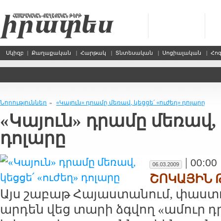
Սկիզբ
|
Քաղաքական
|
Հարթակ
|
Տնտեսական
|
Սոցիալական
|
Հո
Նորություններ
«Կայուն» դրամը մեռավ, կեցցե՛ «ուժեղ» դոլարը
»
«Կայուն» դրամը մեռավ, 
դոլարը
|
00:00
06.03.2009
ՇՈԿԱՅԻՆ 
Այս շաբաթ Հայաստանում, փաստ
արդեն վեց տարի ձգվող «ամուր դր