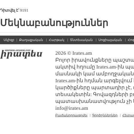
Դիտվել է՝
9191
Մեկնաբանություններ
Սկիզբ
|
Քաղաքական
|
Հարթակ
|
Տնտեսական
|
Սոցիալական
|
Հո
2026 © Irates.am
Բոլոր իրավունքները պաշտպ
ակտիվ հղումը Irates.am-ին 
մասնակի կամ ամբողջական
Irates.am-ին հղման արգելվո
կարծիքները պարտադիր չէ, 
տեսակետին: Գովազդների բ
պատասխանատվություն չի կր
info@irates.am
Բաժանորդագրվել
|
Գործընկերներ
|
Հետա