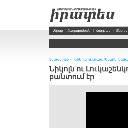
Սկիզբ
|
Քաղաքական
|
Հարթակ
|
Տնտե
Տեսանյութ
Նիկոլն ու Լուկաշենկոն լեզվ
»
Նիկոլն ու Լուկաշենկ
բանտում էր