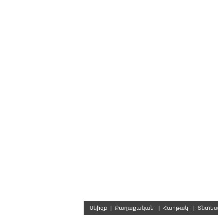
Սկիզբ
|
Քաղաքական
|
Հարթակ
|
Տնտե