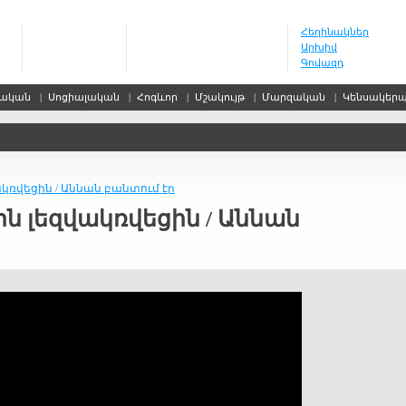
Հեղինակներ
Արխիվ
Գովազդ
սական
|
Սոցիալական
|
Հոգևոր
|
Մշակույթ
|
Մարզական
|
Կենսակեր
ակռվեցին / Աննան բանտում էր
ոն լեզվակռվեցին / Աննան