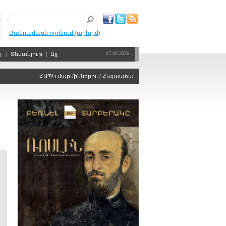
Մանրամասն որոնում (արխիվ)
07.08.2026
պ
|
Տեսանյութ
|
Այլ
ՀԱՊԿ մարմիններում Հայաստանին ձայնի իրավունքից զրկելու որո