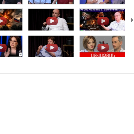
.
.
.
.