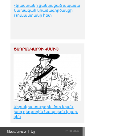
Վրաստանի ցանկացած ապագա
նախագահ կհամագործակցի
Ռուսաստանի հետ
ԾԱՂՐԱՆԿԱՐՉԻ ԿՍՄԻԹ
Կե­րակ­րա­տաշ­տին մոտ ե­ղան,
խոզ քեր­թո­ղին Նա­պո­լեոն կկար­
գեն
07.08.2026
պ
|
Տեսանյութ
|
Այլ