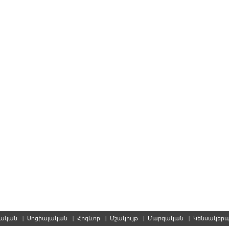
սական
|
Սոցիալական
|
Հոգևոր
|
Մշակույթ
|
Մարզական
|
Կենսակեր