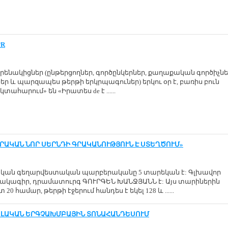
PR
յրենակիցներ (ընթերցողներ, գործընկերներ, քաղաքական գործիչնե
 և պարզապես թերթի երկրպագուներ) երկու օր է, բառիս բուն
տահարում» են «Իրատես de է ......
ՐԱԿԱՆ ՆՈՐ ՍԵՐՆԴԻ ԳՐԱԿԱՆՈՒԹՅՈՒՆ Է ՍՏԵՂԾՈՒՄ»
ական գեղարվեստական պարբերականը 5 տարեկան է: Գլխավոր
ակագիր, դրամատուրգ ԳՈՒՐԳԵՆ ԽԱՆՋՅԱՆՆ է: Այս տարիներին
20 համար, թերթի էջերում հանդես է եկել 128 և ......
ԱԼԱԿԱՆ ԵՐԳՉԱԽՄԲԱՅԻՆ ՏՈՆԱՀԱՆԴԵՍՈՒՄ