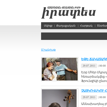
Սկիզբ
|
Քաղաքական
|
Հարթակ
|
Տնտե
Մշակույթ
ԵԹԵ ՃԱԿԱՏԱԳԻ
29.07.2011
|
00:00
Երբ Մհեր Մկրտչյ
հեռարձակվեց «
Ֆրունզիկի ընտա
ՉԱՅԿՈՎՍԿՈՒ 
29.07.2011
|
00:00
Աննախադեպ բե