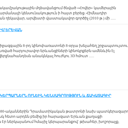
ակամշակութային մղձավանջում ծնված «Հովեր» կամերային
արմանալի կենսունակություն ի հայտ բերեց։ Հիմնադիր
ղեկավար, արվեստի վաստակավոր գործիչ (2010 թ.) մի ......
ԻՄ ԵՐԵՎԱՆ
միջազգային 8-րդ կինոփառատոնի 8-օրյա խելահեղ շրջապտույտու
ռված հարյուրավոր երևանցիների կինոկրքերն ամենևին էլ
րջնահանդեսն անակնկալ հուժկու 3D հմուտ ......
ԿԵՐՊԱՐՆԵՐՆ ՈՒՆԵԻՆ ԿԵՆՍԱԳՐՈՒԹՅՈՒՆ և ՃԱԿԱՏԱԳԻՐ
70-80-ականներին Դրամատիկական թատրոնի նախ պատկերազար
իսկ հետո արդեն բեմից իր հարազատ Երևան քաղաքի
էր ներկայանում հմայիչ կերպարանքով` թխահեր, խոշորաչք,