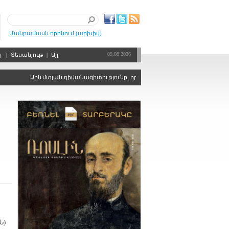
Մանրամասն որոնում (արխիվ)
09.08.2026
պ
|
Տեսանյութ
|
Այլ
Արևմտյան դիվանագիտությունը, որպես քաղաքական ճգնաժամերի կար
Ն)