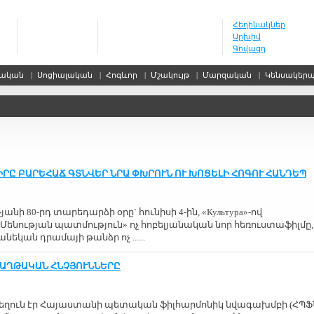
Հեղինակներ
Արխիվ
Գովազդ
սական
|
Սոցիալական
|
Հոգևոր
|
Մշակույթ
|
Մարզական
|
Կենսակեր
ՐԸ ԲԱՐԵՀԱՃ ԳՏՆՎԵՐ ՆՐԱ ՓԽՐՈՒՆ ՈՒ ԽՈՑԵԼԻ ՀՈԳՈՒ ՀԱՆԴԵՊ
անի 80-րդ տարեդարձի օրը` հունիսի 4-ին, «Культура»-ով
Մենության պատմություն» ոչ հոբելյանական նոր հեռուստաֆիլմը,
նեկան դրամայի թանձր ոչ ......
ՀԱՂԹԱԿԱՆ ՀՆՉՅՈՒՆՆԵՐԸ
ղուն էր Հայաստանի պետական ֆիլհարմոնիկ նվագախմբի (ՀՊՖ