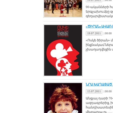
19.07.2011
|
00:00
90-ականների հ
երգչախումբը զ
գեղարվեստական 
«ԾԻՐԱՆ»ԱՎԱՌ 
19.07.2011
|
00:00
«Ոսկե ծիրան» 
ինքնակամ ներա
չխաղաղվեցին վե
ՆՐԱ ԽԱՂԱՑԱԾ 
15.07.2011
|
00:00
Անցյալ դարի 
ազդագրերից, 
հանդիսատեսին 
մետաղյա ու ......