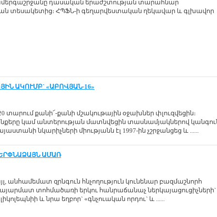
. համերգաշրջանը դասական երաժշտության տարահնար
ն տեսակետից։ ՀՊՖՆ-ի գեղարվեստական ղեկավար և գլխավոր
ՅԻՆ ԱԿՈՒՄԲ` «ԱԲՈՎՅԱՆ-16»
0 տարում քանի՜-քանի մշակութային օջախներ փլուզվեցին։
ենքերը կամ անտերության մատնվեցին տասնամյակներով կանգու
յաստանի նկարիչների միությանն էլ 1997-ին չշրջանցեց և ......
ԵՐՓՆԱՁԱՅՆ ԱՄԱՌ
լ, անհամեմատ զրնգուն հնչողություն կունենար բազմաշնորհ
հայարմատ տոհմածառի երկու հանրաճանաչ ներկայացուցիչների`
իկոլեպնիի և նրա եղբոր` «գնչուական որդու` և ......