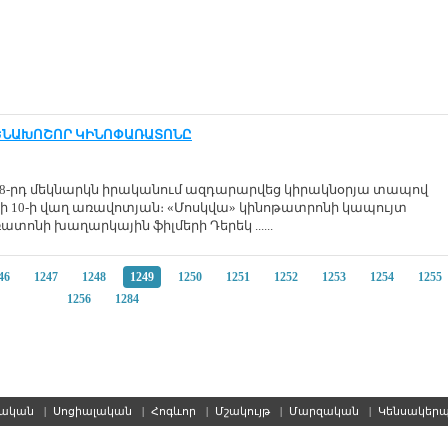
ԵՆԱԽՈՇՈՐ ԿԻՆՈՓԱՌԱՏՈՆԸ
 8-րդ մեկնարկն իրականում ազդարարվեց կիրակնօրյա տապով
իսի 10-ի վաղ առավոտյան։ «Մոսկվա» կինոթատրոնի կապույտ
տոնի խաղարկային ֆիլմերի Դերեկ ......
46
1247
1248
1249
1250
1251
1252
1253
1254
1255
1256
1284
սական
|
Սոցիալական
|
Հոգևոր
|
Մշակույթ
|
Մարզական
|
Կենսակեր