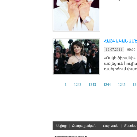
ՀԱՅԿԱԿԱՆ ԱՄ
12.07.2011
|
00:00
«Ոսկե ծիրանի»
առլեցուն հուլ
դահլիճում փառա
1
1242
1243
1244
1245
12
Սկիզբ
|
Քաղաքական
|
Հարթակ
|
Տնտե