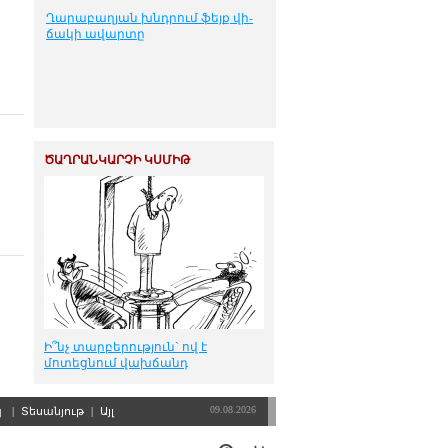
Ղա­րա­բա­ղ­յան խնդ­րում ֆեյք վի­
ճա­կի ա­վար­տը
ԾԱՂՐԱՆԿԱՐՉԻ ԿՍՄԻԹ
Ի՞նչ տարբերություն` ով է
մոտեցնում վախճանդ
09.08.2026
պ
|
Տեսանյութ
|
Այլ