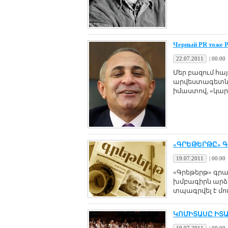
Черный PR тоже 
22.07.2011
|
00:00
Մեր բազում հա
արվեստագետներ
իմաստով, «կարկ
«ԳՐԵԹԵՐԹԸ» Գ
19.07.2011
|
00:00
«Գրեթերթ» գր
խմբագիրն արձ
տպագրվել է մոտ 
ԿՈՄԻՏԱՍԸ ԻՏ