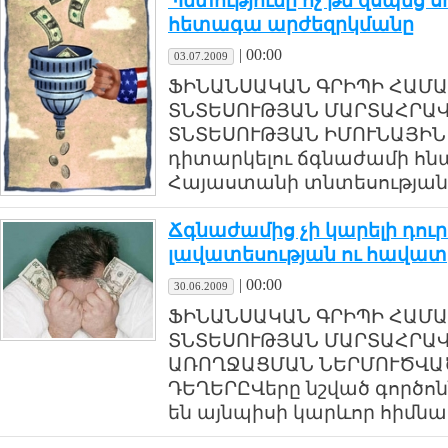
Պետությունը ոչ թե զսպեց 
հետագա արժեզրկմանը
|
00:00
03.07.2009
ՖԻՆԱՆՍԱԿԱՆ ԳՐԻՊԻ ՀԱՄԱ
ՏՆՏԵՍՈՒԹՅԱՆ ՄԱՐՏԱՀՐԱ
ՏՆՏԵՍՈՒԹՅԱՆ ԻՄՈՒՆԱՅԻՆ
դիտարկելու ճգնաժամի հն
Հայաստանի տնտեսության վրա
Ճգնաժամից չի կարելի դու
լավատեսության ու հավատ
|
00:00
30.06.2009
ՖԻՆԱՆՍԱԿԱՆ ԳՐԻՊԻ ՀԱՄԱ
ՏՆՏԵՍՈՒԹՅԱՆ ՄԱՐՏԱՀՐԱ
ԱՌՈՂՋԱՑՄԱՆ ՆԵՐՄՈՒԾՎԱ
ԴԵՂԵՐԸՎերը նշված գործոն
են այնպիսի կարևոր հիմնահա