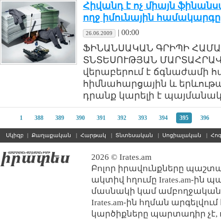
Հիվանդ է ոչ միայն ֆինանս
ողջ իմունային համակարգը
|
00:00
26.06.2009
ՖԻՆԱՆՍԱԿԱՆ ԳՐԻՊԻ ՀԱՄԱ
ՏՆՏԵՍՈՒԹՅԱՆ ՄԱՐՏԱՀՐԱՎ
վերաբերում է ճգնաժամի հ
հիմնահարցային և երևութա
դրանք կարելի է պայմանակա
1
388
389
390
391
392
393
394
395
396
Սկիզբ
|
Քաղաքական
|
Հարթակ
|
Տնտեսական
|
Սոցիալական
|
Հո
2026 © Irates.am
Բոլոր իրավունքները պաշտպ
ակտիվ հղումը Irates.am-ին 
մասնակի կամ ամբողջական
Irates.am-ին հղման արգելվո
կարծիքները պարտադիր չէ, 