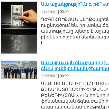
Սա աջակցությո՞ւն է, թե՞ 
|
00:00
14.07.2009
ԴԺԳՈՀՈՒԹՅԱՆ ԱԼԻՔՀայրենի
ու ընդգծում են, որ առկա 
պետությունը պետք է աջակց
բիզնեսի ոլորտը ներկայացն
է ......
Սա այլևս այն ձևաչափը չէ,
ձևով լուծելու համաշխարհ
|
00:00
10.07.2009
ԳՆԱԼՈՎ ԱՎԵԼԻ Է ԸՆԴԼԱՅՆ
ՔՆՆԱԴԱՏՈՂՆԵՐԻ ՇՐՋԱՆԱԿ
ԲԵՆԵԴԻԿՏՈՍ XVI-ն իր նոր ո
ֆինանսական ճգնաժամի 
պատասխանատվությունը պայ