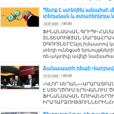
Պետք է ստեղծել այնպիսի 
տեղական և օտարերկրյա ն
|
00:00
10.07.2009
ՖԻՆԱՆՍԱԿԱՆ ԳՐԻՊԻ ՀԱՄԱ
ՏՆՏԵՍՈՒԹՅԱՆ ՄԱՐՏԱՀՐԱ
ՕԳՈՒՏՆԵՐԸԱյդ իմաստով կ
տեղի ունեցած երևույթների
ռե-ակտիվ) ավելի նախահարձ
Ճանապարհ դեպի Վարշա
|
00:00
07.07.2009
«ԿԼՈՐ ՍԵՂԱՆ»«ԱՐԱՐԱՏԲԱ
Է ՍՏԵՂԾՈՒՄ ԵՐԵՎԱՆՈՒՄ 
ՖԻՆԱՆՍԱԿԱՆ ՇՈՒԿԱՆԵՐՈՒ
ԻՐԱԴԱՐՁՈՒԹՅՈՒՆՆԵՐԻՆՀուլիս