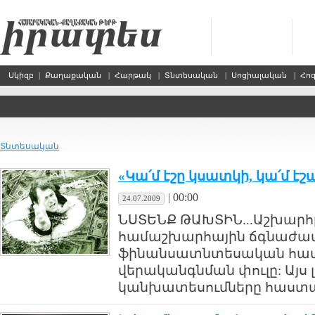
Սկիզբ
|
Քաղաքական
|
Հարթակ
|
Տնտեսական
|
Սոցիալական
|
Հո
Տնտեսական
«Կա՛մ էշը կսատկի, կա՛մ է
|
00:00
24.07.2009
ՆՍՏԵՆՔ ԹԱԽՏԻՆ...Աշխարհը
համաշխարհային ճգնաժամը 
ֆինանսատնտեսական համ
վերականգնման փուլը: Այ
կանխատեսումները հաստատվո