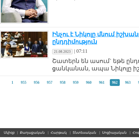
Ինչու է Նիկոլը մնում իշխա
ընդդիմություն
|
07:11
21.08.2023
Շատերն են ասում` եթե ընդ
ցանկանան, ապա Նիկոլը իշ
1
955
956
957
958
959
960
961
962
963
Սկիզբ
|
Քաղաքական
|
Հարթակ
|
Տնտեսական
|
Սոցիալական
|
Հո