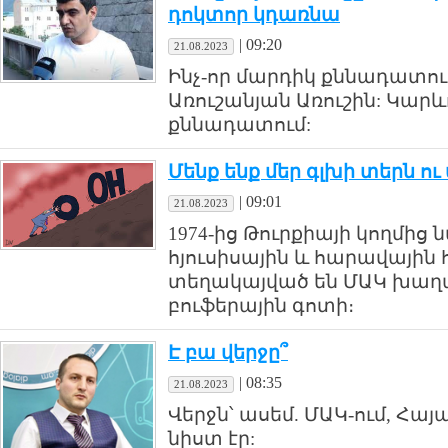
դոկտոր կդառնա
|
09:20
21.08.2023
Ինչ-որ մարդիկ քննադատո
Առուշանյան Առուշին: Կարևոր
քննադատում:
Մենք ենք մեր գլխի տերն 
|
09:01
21.08.2023
1974-ից Թուրքիայի կողմից
հյուսիսային և հարավային
տեղակայված են ՄԱԿ խաղա
բուֆերային գոտի։
Է բա վերջը՞
|
08:35
21.08.2023
Վերջն՝ ասեմ. ՄԱԿ-ում, Հա
նիստ էր: