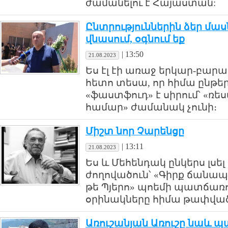
ժամանելու է Հայաստան:
Ընտրություններին ձեր մաս
վնասում, օգնում եք
|
13:50
21.08.2023
Ես էլ էի առաջ երկար-բարակ 
հետո տեսա, որ հիմա ընթե
«ֆաստֆուդ» է սիրում՝ «ռ
համար» ժամանակ չունի։
Միշտ նոր Չարենցը
|
13:11
21.08.2023
Ես և Մեհենդակ ընկերս լսել
ժողովածուն՝ «Գիրք ճանապ
թե Պյերո» պոեմի պատճառ
օրինակները հիմա թափված
Առուշանյան Առուշը նաև 