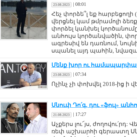
|
08:01
23.08.2023
Հեչ փորձե՞լ եք հարբեցողի 
վերցնել կամ թմրամոլի ձեռք
փորձել կանխել կործանումը
անհույս կործանվածին, փորձե
ագրեսիվ են դառնում, նու
սպանել այդ պահին, նվազագ
Մենք խոր ու համապարփակ
|
07:34
23.08.2023
Ոչինչ չի փոխվել 2018-ից ի վ
Սնուփ Դո՛գ, դու «ֆուլ» անհ
|
17:27
21.08.2023
Աչքերս լու՜յս, ժողովու՛րդ
ռեփ աշխարհի գերաստղ Սնո