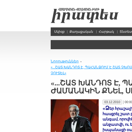
Սկիզբ
|
Քաղաքական
|
Հարթակ
|
Տնտե
Նորություններ
»
«...ՇԱՏ ԽԱՆԴՈՏ Է, ՊԱՀԱՆՋՈՒՄ Է ՇԱՏ ՉԽՈ
ՉՈՒՏԵԼ»
«...ՇԱՏ ԽԱՆԴՈՏ Է, 
ԺԱՄԱՆԱԿԻՆ ՔՆԵԼ, Ս
|
03.12.2010
00:0
«Ձ
եր հրաշալի
հասցրել շատ բ
անգամ, որովհե
անջատվի, ու 
իսպանացի օպ