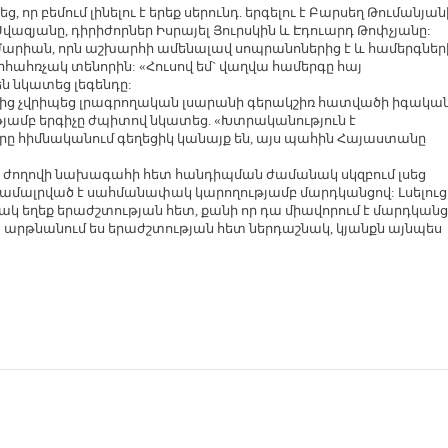
, որ բեմում լինելու է երեք սերունդ. երգելու է Բարսեղ Թումանյան
ազյանը, դիրիժորներ Իսրայել Յուրսկին և Էդուարդ Թոփչյանը:
Մարիան, որն աշխարհի ամենալավ սոպրանոներից է և համերգներ
ահռչակ տենորին: «Հուսով եմ` վաղվա համերգը հայ
ն նկատեց լեգենդը:
ունից չվրիպեց լրագրողական լսարանի գերակշիռ հատվածի իգակա
ությամբ երգիչը ժպիտով նկատեց. «Խտրականություն է
 հիմնականում գեղեցիկ կանայք են, այս պահին Հայաստանը
ին ժողովի նախագահի հետ հանդիպման ժամանակ սկզբում լսեց
 համալրված է սահմանափակ կարողությամբ մարդկանցով: Լսելուց
ակ եղեք երաժշտության հետ, քանի որ դա միավորում է մարդկանց
տ արթնանում ես երաժշտության հետ ներդաշնակ, կյանքն այնպես