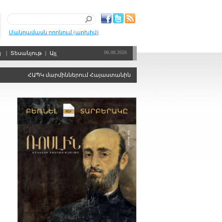
Մանրամասն որոնում (արխիվ)
06.08.2026
պ
|
Տեսանյութ
|
Այլ
ՀԱՊԿ մարմիններում Հայաստանին ձայնի իրավունքից զրկելու որոշու