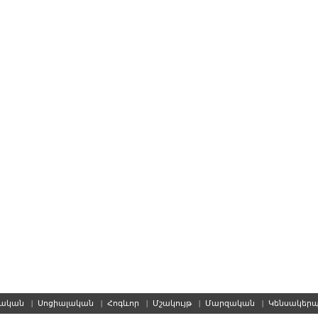
սական
|
Սոցիալական
|
Հոգևոր
|
Մշակույթ
|
Մարզական
|
Կենսակեր