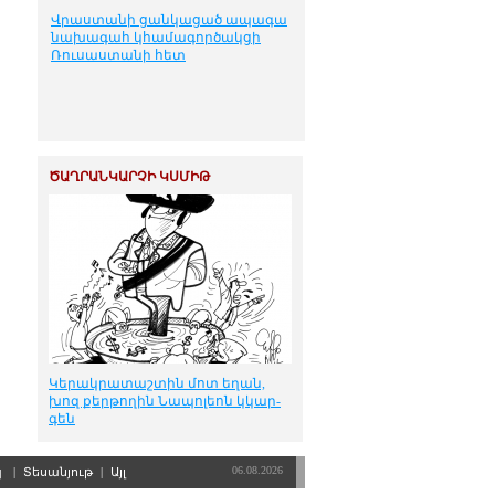
Վրաստանի ցանկացած ապագա
նախագահ կհամագործակցի
Ռուսաստանի հետ
ԾԱՂՐԱՆԿԱՐՉԻ ԿՍՄԻԹ
Կե­րակ­րա­տաշ­տին մոտ ե­ղան,
խոզ քեր­թո­ղին Նա­պո­լեոն կկար­
գեն
06.08.2026
պ
|
Տեսանյութ
|
Այլ