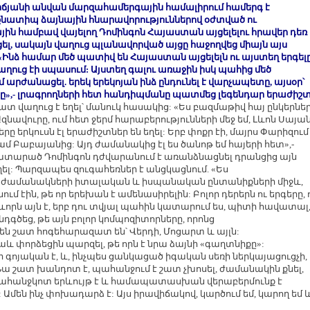
իրճյանի անվան մարզահամերգային համալիրում համերգ է
նքնատիպ ձայնային հնարավորություններով օժտված ու
ն համբավ վայելող Դոմինգոն Հայաստան այցելելու հրավեր դեռ
ցել, սակայն վաղուց պլանավորված այցը հաջողվեց միայն այս
«Ինձ համար մեծ պատիվ են Հայաստան այցելելն ու այստեղ երգելը
վաղուց էի սպասում: Այստեղ գալու առաջին իսկ պահից մեծ
 արժանացել. երեկ երեկոյան ինձ ընդունել է վարչապետը, այսօր՝
»,- լրագրողների հետ հանդիպմանը պատմեց լեգենդար երաժիշտ
ատ վաղուց է եղել՝ մանուկ հասակից: «Ես բազմաթիվ հայ ընկերնե
Ազնավուրը, ում հետ ջերմ հարաբերությունների մեջ եմ, Լևոն Սայան
րը երկուսն էլ երաժիշտներ են եղել: Երբ փոքր էի, մայրս Փարիզում
ամ Բաբայանից: Այդ ժամանակից էլ ես ծանոթ եմ հայերի հետ»,-
կատարած Դոմինգոն դժվարանում է առանձնացնել դրանցից այն
եղել: Պարզապես զուգահեռներ է անցկացնում. «Ես
 ժամանակների իտալական և իսպանական ընտանիքների միջև,
ցնում էին, թե որ երեխան է ամենասիրելին: Բոլոր դերերն ու երգերը, 
ևորն այն է, երբ դու տվյալ պահին կատարում ես, պիտի հավատալ
նդգծեց, թե այն բոլոր կոմպոզիտորները, որոնց
են շատ հոգեհարազատ են՝ Վերդի, Մոցարտ և այլն:
և փորձեցին պարզել, թե որն է նրա ձայնի «գաղտնիքը»:
ռի գոյական է, և, ինչպես ցանկացած իգական սեռի ներկայացուցչի,
Նա շատ խանդոտ է, պահանջում է շատ չխոսել, ժամանակին քնել,
ը պահանջկոտ երևույթ է և համապատասխան վերաբերմունք է
 Ամեն ինչ փոխադարձ է: Այս իրավիճակով, կարծում եմ, կարող եմ 