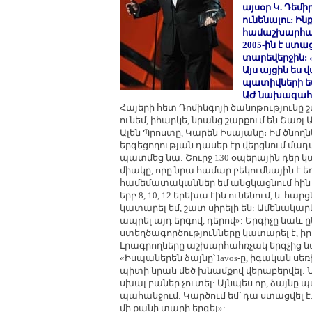
այսօր Կ. Դեմ
ունենալու: Ի
համաշխարհայի
2005-ին է ստա
տարեվերջին: 
Այս այցին ես 
պատիվների եմ
ԱԺ նախագահը
Հայերի հետ Դոմինգոյի ծանոթությունը շ
ունեմ, իհարկե, նրանց շարքում են Շառլ 
Ալեն Պրոստը, Կարեն Իսայանը։ Իմ ծնողնե
երգեցողության դասեր էր վերցնում մադ
պատմեց նա: Շուրջ 130 օպերային դեր 
միակը, որը նրա համար բեկումնային է 
համեմատականներ եմ անցկացնում հին
երբ 8, 10, 12 երեխա էին ունենում, և հար
կատարել եմ, շատ սիրելի են: Ամենակար
ապրել այդ երգով, դերով»: Երգիչը նաև ը
ստեղծագործությունները կատարել է, իր
Լրագրողները աշխարհահռչակ երգչից նա
«Իսպաներեն ձայնը՝ lavos-ը, իգական սե
պիտի նրան մեծ խնամքով վերաբերվել: 
սխալ բաներ չուտել: Այնպես որ, ձայն
պահանջում: Կարծում եմ՝ դա ստացվել է:
մի քանի տարի երգել»: