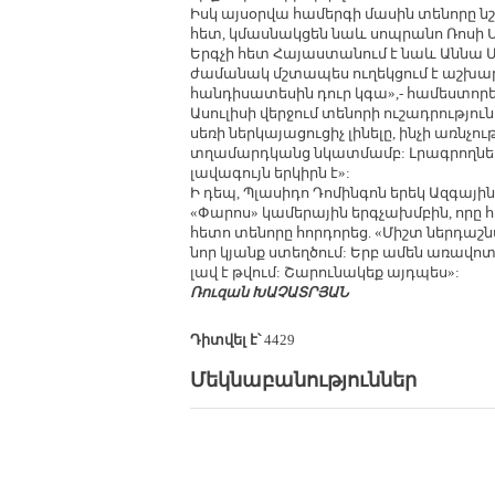
Իսկ այսօրվա համերգի մասին տենորը նշեց
հետ, կմասնակցեն նաև սոպրանո Ռոսի Սվ
Երգչի հետ Հայաստանում է նաև Աննա 
ժամանակ մշտապես ուղեկցում է աշխարհ
հանդիսատեսին դուր կգա»,- համեստորե
Ասուլիսի վերջում տենորի ուշադրությ
սեռի ներկայացուցիչ լինելը, ինչի առնչ
տղամարդկանց նկատմամբ: Լրագրողները
լավագույն երկիրն է»:
Ի դեպ, Պլասիդո Դոմինգոն երեկ Ազգայ
«Փարոս» կամերային երգչախմբին, որը
հետո տենորը հորդորեց. «Միշտ ներդաշն
նոր կյանք ստեղծում: Երբ ամեն առավո
լավ է թվում: Շարունակեք այդպես»:
Ռուզան ԽԱՉԱՏՐՅԱՆ
Դիտվել է՝
4429
Մեկնաբանություններ