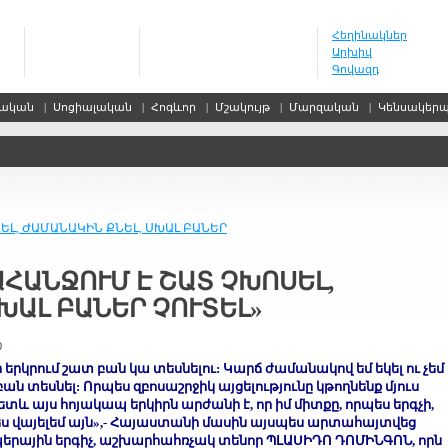
Հեղինակներ
Արխիվ
Գովազդ
սական
|
Սոցիալական
|
Հոգևոր
|
Մշակույթ
|
Մարզական
|
Կենսակեր
ՍԵԼ, ԺԱՄԱՆԱԿԻՆ ՔՆԵԼ, ՍԽԱԼ ԲԱՆԵՐ
ՊԱՀԱՆՋՈՒՄ Է ՇԱՏ ՉԽՈՍԵԼ,
ԽԱԼ ԲԱՆԵՐ ՉՈՒՏԵԼ»
0
 երկրում շատ բան կա տեսնելու: Կարճ ժամանակով եմ եկել ու չեմ
ան տեսնել: Որպես զբոսաշրջիկ այցելությունը կթողնենք մյուս
տև այս հոյակապ երկիրն արժանի է, որ իմ միտքը, որպես երգչի,
ես վայելեմ այն»,- Հայաստանի մասին այսպես արտահայտվեց
երային երգիչ, աշխարհահռչակ տենոր ՊԼԱՍԻԴՈ ԴՈՄԻՆԳՈՆ, որն