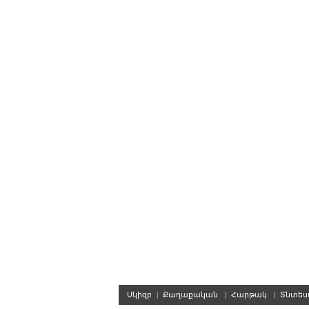
Սկիզբ
|
Քաղաքական
|
Հարթակ
|
Տնտե