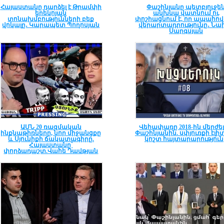
Հայաստանը դարձել է Թրամփի
Փաշինյանը պետբյուջե
երեկոյան
անխնա վատնում ու
տոնախմբությունների բեք
փոշիացնում է, որ ապահով
վոկալը․ Կարապետ Պողոսյան
վերարտադրությունը․ Նա
Սարգսյան
ԱՄՆ 20 ռազմական
Վեհափառը 2018-ին մերժել
ինքնաթիռները, նոր միջանցքը
Փաշինյանին. սփյուռքի էլի
և Սյունիքի ճակատագիրը.
կոշտ հայտարարություն
Հայաստանը՝
փորձադաշտ.Վահե Դավթյան