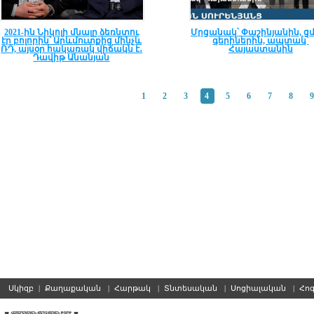
2021-ին Նիկոլի մնալը ձեռնտու
Մրցանակ՝ Փաշինյանին, ց
էր բոլորին՝ Արևմուտքից մինչև
գերիներին, ապտակ՝
ՌԴ, այսօր հակառակ վիճակն է․
Հայաստանին
Դավիթ Անանյան
1
2
3
4
5
6
7
8
Սկիզբ
|
Քաղաքական
|
Հարթակ
|
Տնտեսական
|
Սոցիալական
|
Հո