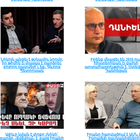
Նիկոլն անցել է թշնամու կողմը,
Իրենք մնացել են 2018-ում
իր թիմին էլ փալաս է դարձրել․
հիստերիկան էլ վախի
բոլորդ դատվելո՛ւ եք․ Գևորգ
արտահայտություն է. Ստ
Պետրոսյան
Դանիելյան
Ալիևը նման է փոքր շնիկի՝
Իրանը հարվածում է ԱՄՆ-
բարձր «ճվճվում» է, բայց Իրանի
Իսրայելի դաշնակիցների