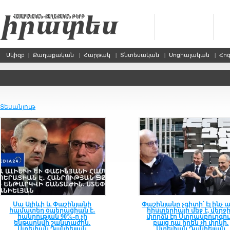
Սկիզբ
|
Քաղաքական
|
Հարթակ
|
Տնտեսական
|
Սոցիալական
|
Հո
Տեսանյութ
Սա Ալիևի և Փաշինյանի
Փաշինյանը չգիտի՝ էլ ինչ ա
համատեղ օպերացիան է․
հիստերիայի մեջ է, վերջ
հանրության 90%-ը չի
փորձն էր Ստրասբուրգու
ենթարկվի շանտաժին.
բայց դա իրեն չի փրկի.
Ստեփան Դանիելյան
Ստեփան Դանիելյան