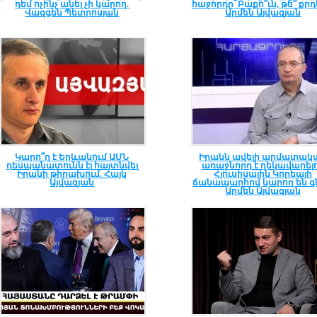
դեմ ոչինչ անել չի կարող.
հաջորդը՝ Բաքո՞ւն, թե՞ քրդ
Վազգեն Պետրոսյան
Արմեն Այվազյան
Կարո՞ղ է Երևանում ԱՄՆ
Իրանն ավելի արմատակ
դեսպանատունն էլ հայտնվել
առաջնորդ է ղեկավարելո
Իրանի թիրախում. Հայկ
Հյուսիսային Կորեայի
Այվազյան
ճանապարհով կարող են գն
Արմեն Այվազյան