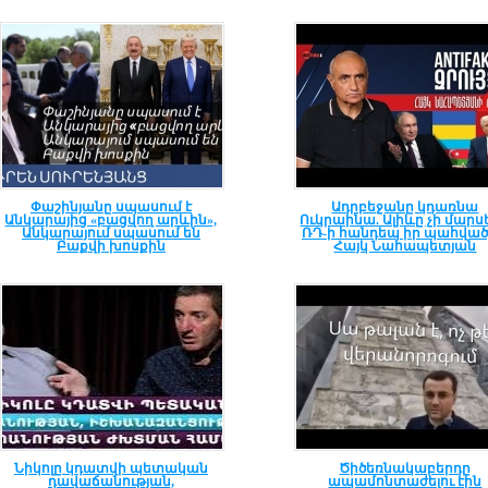
Փաշինյանը սպասում է
Ադրբեջանը կդառնա
Անկարայից «բացվող արևին»,
Ուկրաինա. Ալիևը չի մարսե
Անկարայում սպասում են
ՌԴ-ի հանդեպ իր պահված
Բաքվի խոսքին
Հայկ Նահապետյան
Նիկոլը կդատվի պետական
Ծիծեռնակաբերդը
դավաճանության,
ապամոնտաժելու էին