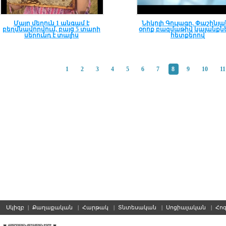
Մայր մեղուն 1 անգամ է
Նիկոլի Գուլագը. Փաշինյ
բեղմնավորվում, բայց 5 տարի
օրոք բազմաթիվ կալանքն
սերունդ է տալիս
հետքերով
1
2
3
4
5
6
7
8
9
10
11
Սկիզբ
|
Քաղաքական
|
Հարթակ
|
Տնտեսական
|
Սոցիալական
|
Հո