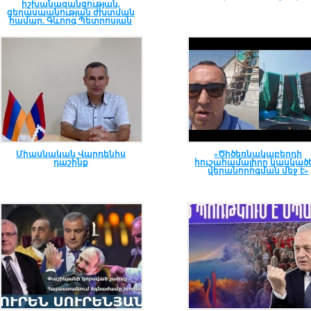
իշխանազանցության,
ցեղասպանության ժխտման
համար. Գևորգ Պետրոսյան
Միասնական Վարդենիս
«Ծիծեռնակաբերդի
դաշինք
հուշահամալիրը կասկածե
վերանորոգման մեջ է»