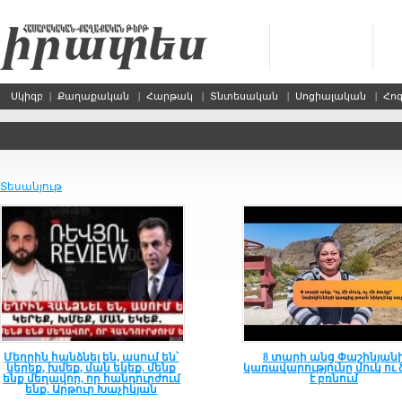
Սկիզբ
|
Քաղաքական
|
Հարթակ
|
Տնտեսական
|
Սոցիալական
|
Հո
Տեսանյութ
Մեղրին հանձնել են, ասում են՝
8 տարի անց Փաշինյան
կերեք, խմեք, ման եկեք. մենք
կառավարությունը մուկ ու 
ենք մեղավոր, որ հանդուրժում
է բռնում
ենք. Արթուր Խաչիկյան