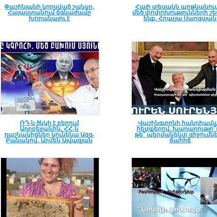
Փաշինյանի կորսված շանսը.
Հայի տեսակն արթնանում
Հայաստանում ճգնաժամը
մեծ փոփոխությունների շե
խորանալու է
ենք․ Հրաչյա Սարգսյան
ՌԴ-ն ծնկի է բերում
Վաշինգտոնի հանդիպմ
Ադրբեջանին․ ՀՀ-ն
հետքերով. խաղաղությո՞ւ
դաշնակիցներ կունենա Ազգ-
թե՞ պերմանենտ զիջումն
Բանակով․ Արմեն Այվազյան
ճահիճ