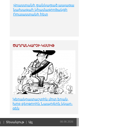
Վրաստանի ցանկացած ապագա
նախագահ կհամագործակցի
Ռուսաստանի հետ
ԾԱՂՐԱՆԿԱՐՉԻ ԿՍՄԻԹ
Կե­րակ­րա­տաշ­տին մոտ ե­ղան,
խոզ քեր­թո­ղին Նա­պո­լեոն կկար­
գեն
08.08.2026
պ
|
Տեսանյութ
|
Այլ