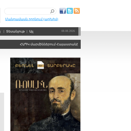
Մանրամասն որոնում (արխիվ)
08.08.2026
պ
|
Տեսանյութ
|
Այլ
ՀԱՊԿ մարմիններում Հայաստանին ձայնի իրավունքից զրկելու որոշ