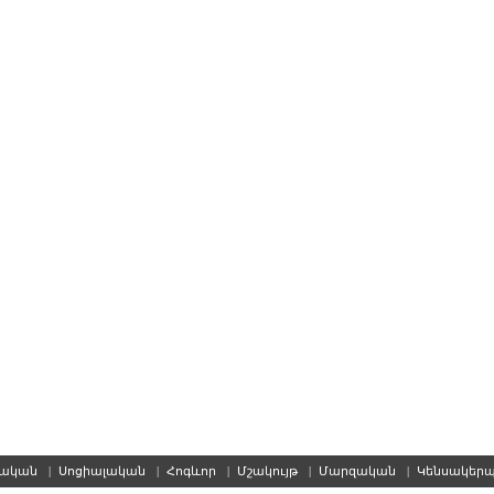
սական
|
Սոցիալական
|
Հոգևոր
|
Մշակույթ
|
Մարզական
|
Կենսակեր