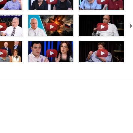
.
.
.
.