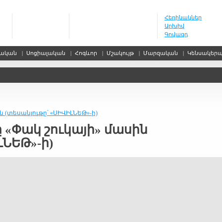
Հեղինակներ
Արխիվ
Գովազդ
սական
|
Սոցիալական
|
Հոգևոր
|
Մշակույթ
|
Մարզական
|
Կենսակեր
ն (տեսանյութը՝ «ՍԻՎԻԼՆԵԹ»-ի)
 «Փակ շուկայի» մասին
ԼՆԵԹ»-ի)