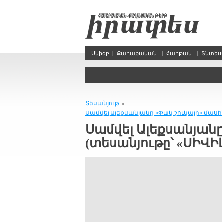
Սկիզբ
|
Քաղաքական
|
Հարթակ
|
Տնտե
Տեսանյութ
»
Սամվել Ալեքսանյանը «Փակ շուկայի» մասի
Սամվել Ալեքսանյանը
(տեսանյութը՝ «ՍԻՎԻ