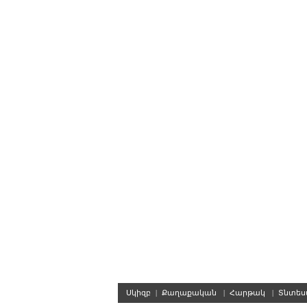
Սկիզբ
|
Քաղաքական
|
Հարթակ
|
Տնտե