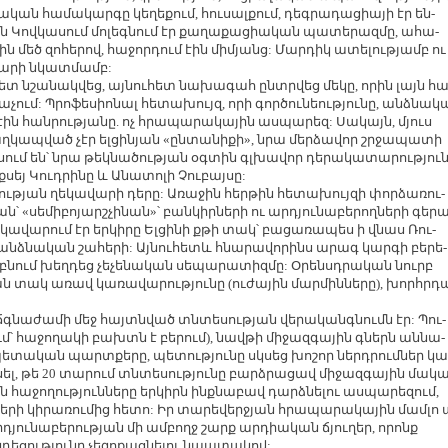
կան հա­մա­կար­գը կե­ղե­քում, հու­սալ­քում, դեգ­րա­դա­ցիա­յի էր են­
յին Կով­կա­սում մո­լեգ­նում էր քա­ղա­քա­ցիա­կան պա­տե­րազ­մը, ա­հա­
յին մեծ զո­հե­րով, հա­ջոր­դում էին մի­մյանց: Մար­դիկ ա­տե­լու­թյամբ ու
­վա­րի նկատ­մամբ:
ետ նշա­նակ­վեց, այ­նու­հետ նա­խա­գահ ըն­տր­վեց մե­կը, ո­րին լայն հա
նա­չում: Պրո­ֆե­սիո­նալ հե­տա­խույզ, ո­րի գոր­ծու­նեու­թյու­նը, անձ­նա­
էին հան­րու­թյա­նը. ոչ հրա­պա­րա­կա­յին աս­պա­րեզ: Սա­կայն, մյուս
աղ­կապ­ված չէր ել­ցի­նյան «ըն­տա­նի­քի», նրա մեր­ձա­վոր շր­ջա­պա­տի
Ա­սում են՝ նրա թեկ­նա­ծու­թյան օգ­տին գլ­խա­վոր դե­րա­կա­տա­րու­թյու
­սեյ Կուդ­րի­նը և Ա­նա­տո­լի Չու­բայ­սը:
ու­թյան ղե­կա­վա­րի դե­րը: Ա­ռա­ջին հեր­թին հե­տա­խույ­զի փոր­ձա­ռու­
սե­մի­բո­յարշ­չի­նան»՝ բան­կիր­նե­րի ու ար­դյու­նա­բե­րող­նե­րի գե­ր
­կա­վա­րում էր եր­կի­րը Ել­ցի­նի քթի տակ՝ բա­ցա­ռա­պես ի վնաս Ռու­
նձ­նա­կան շա­հե­րի: Այ­նու­հետև հնա­րա­վո­րինս ա­րագ կար­գի բե­րե­
 բնում խեղ­դեց չե­չե­նա­կան սե­պա­րա­տիզ­մը: Օ­րեն­սդ­րա­կան նուրբ
յան տակ ա­ռավ կա­ռա­վա­րու­թյու­նը (ու­ժա­յին մար­մին­նե­րը), խոր­հր­դ
 ճգ­նա­ժա­մի մեջ հայ­տն­ված տն­տե­սու­թյան վե­րա­կանգ­նումն էր: Պու­
ւմ՝ հա­ջո­ղա­կի բախտն է բե­րում), նավ­թի մի­ջազ­գա­յին գներն ան­նա­
ե­տա­կան պարտ­քե­րը, պե­տու­թյու­նը սկ­սեց խո­շոր ներդ­րում­ներ կա
­սել, թե 20 տա­րում տն­տե­սու­թյու­նը բարձ­րա­ցավ մի­ջազ­գա­յին մա­կ
 հա­ջո­ղու­թյուն­նե­րը եր­կիրն ինք­նա­բավ դարձ­նե­լու աս­պա­րե­զում,
 կի­րա­ռու­մից հե­տո: Իր տա­րե­վեր­ջյան հրա­պա­րա­կա­յին մամ­լո 
­դյու­նա­բե­րու­թյան մի ամ­բողջ շարք ար­դիա­կան ճյու­ղեր, ո­րոնք
ե­ցու­թյու­նը չե­զո­քաց­նե­լու նպա­տա­կով: