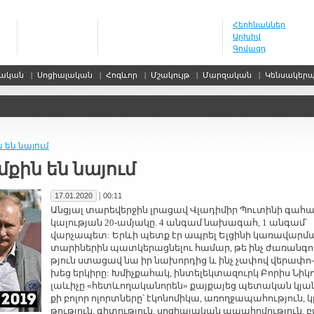
Հեղինակներ
Արխիվ
Գովազդ
սական
|
Սոցիալական
|
Հոգևոր
|
Մշակույթ
|
Մարզական
|
Կենսակեր
 են նա­յում
­քին են նա­յում
|
17.01.2020
00:11
Ան­ցյալ տա­րե­վեր­ջին լրա­ցավ Վլա­դի­միր Պու­տի­նի գա­հա
կա­լու­թյան 20-ա­մյա­կը. 4 ան­գամ նա­խա­գահ, 1 ան­գամ՝
վար­չա­պետ: Երևի պետք էր ապ­րել Ել­ցի­նի կա­ռա­վար­մ
տա­րի­նե­րին պատ­կե­րաց­նե­լու հա­մար, թե ինչ ժա­ռան­գո
թյուն ստա­ցավ նա իր նա­խոր­դից և ինչ չա­փով վե­րա­փո­
խեց եր­կի­րը: Խմիչ­քա­հակ, ին­տե­լեկ­տա­զուրկ Բո­րիս Նի­կո
լաևի­չը «հետևո­ղա­կա­նո­րեն» քայ­քա­յեց պե­տա­կան կյա
քի բո­լոր ո­լորտ­նե­րը՝ է­կո­նո­մի­կա, ա­ռող­ջա­պա­հու­թյուն, կ
թու­թյուն, գի­տու­թյուն, սո­ցիա­լա­կան ա­պա­հո­վու­թյուն, 