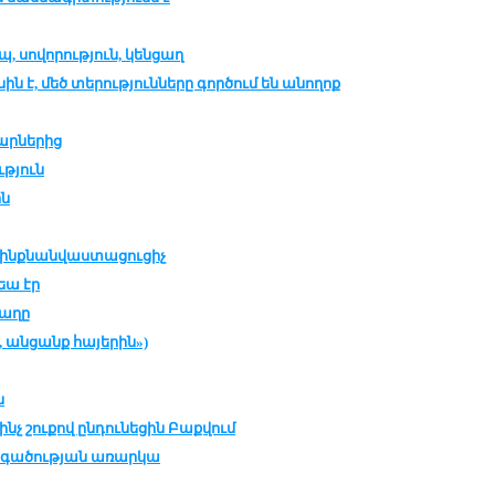
, սո­վո­րու­թ­յուն, կեն­ցաղ
ին է, մեծ տե­րու­թ­յուն­նե­րը գոր­ծում են ա­նո­ղոք
ար­նե­րից
­թ­յուն
ին
ինք­նան­վաս­տա­ցու­ցիչ
րեա էր
ա­ղը
 ան­ցանք հա­յե­րին»)
ն
ինչ շու­քով ըն­դու­նե­ցին Բաք­վում
­գա­ծու­թ­յան ա­ռար­կա