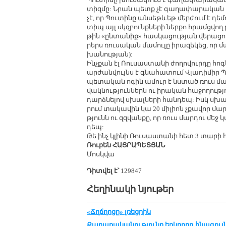
տիզ­մը: Նրան պետք չէ գա­ղա­փա­րա­կան հ
չէ, որ Պու­տի­նը ան­սեթևեթ մեր­ժում է դե­
տիպ այլ սկզ­բունք­նե­րի ներ­քո հրամց­վող բ
թին «ըն­տա­նիք» հաս­կա­ցու­թյան վե­րա­ցու
րերս ռու­սա­կան մա­մու­լը ի­րա­զե­կեց, որ մ
խա­նու­թյան):
Ինչ­քան էլ Ռու­սաս­տա­նի ժո­ղո­վուր­դը հոգ
ար­ժան­վույնս է գնա­հա­տում Վլա­դի­միր Պո
պե­տա­կան ո­գին ա­մուր է նս­տած ռուս մար
վակ­նու­թյուն­ներն ու ի­րա­կան հա­ջո­ղու­
դարձ­նե­լով սխալ­նե­րի հան­դեպ: Իսկ սխա
րում տա­կա­վին կա 20 մի­լիոն չքա­վոր մարդ,
թյունն ու զզ­վան­քը, որ ռուս մար­դու մեջ կ
դեպ:
Թե ինչ կլի­նի Ռու­սաս­տա­նի հետ 3 տա­րի 
Ռու­բեն ՀԱՅ­ՐԱ­ՊԵ­ՏՅԱՆ
Մոսկ­վա
Դիտվել է՝
129847
Հեղինակի նյութեր
«Ճղճղոցը» լռեցրին
Քա­ղա­քա­կա­նու­թ­յու­նը երկ­րորդ հնա­գույն