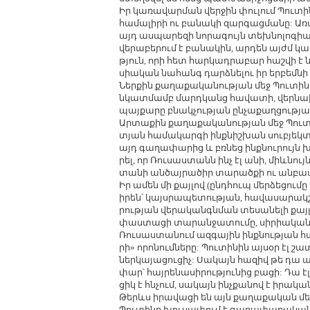
Իր կա­ռա­վար­ման վեր­ջին փու­լում Պու­տի­
հա­մա­լի­րի ու բա­նա­կի զար­գաց­մա­նը: Ա­ռ
այդ աս­պա­րե­զի նո­րա­գույն տեխ­նո­լո­գիա
վե­րա­բե­րում է բա­նա­կին, ար­դեն այժմ կա­
թյուն, ո­րի հետ հար­կադ­րա­բար հաշ­վի է 
սիա­կան նա­հանգ դարձ­նե­լու իր եր­բեմ­նի
Ներ­քին քա­ղա­քա­կա­նու­թյան մեջ Պու­տի­
նկատ­մամբ մարդ­կանց հա­վա­տի, վեր­նա­խա
պայ­քա­րը բնակ­չու­թյան ըն­չա­քաղ­ցու­թյ
Ար­տա­քին քա­ղա­քա­կա­նու­թյան մեջ Պու­տ
տյան հա­մա­կար­գի ինք­նիշ­խան սու­բյեկտ
այդ գա­ղա­փա­րից և բռ­նեց ինք­նու­րույն խո
րել, որ Ռու­սաս­տանն ինչ էլ ա­նի, միևնույն 
տա­նի ան­ծայ­րա­ծիր տա­րած­քի ու ան­բավ
Իր ա­մեն մի քայ­լով (ընդ­հուպ մեր­ձե­ցու­
ի­րեն՝ կայս­րա­պե­տու­թյան, հա­վա­սա­րակշ
րու­թյան վե­րա­կան­գն­ման տե­սա­նե­լի քայ
փաս­տա­ցի տա­րան­ջա­տու­մը, սի­րիա­կան
Ռու­սաս­տա­նում ազ­գա­յին ինք­նու­թյան 
րի» ո­րո­նում­նե­րը: Պու­տի­նին այ­սօր էլ 
ներ­կա­յա­ցու­ցիչ: Սա­կայն հա­զիվ թե դա այ
փար՝ հայ­րե­նա­սի­րու­թյու­նից բա­ցի: Դա է
ցիկ է հն­չում, սա­կայն ինչ­քա­նով է ի­րա­կա
Թերևս ի­րա­վա­ցի են այն քա­ղա­քա­կան մեկ­
Պու­տի­նը խու­սա­փում է գա­ղա­փա­րա­կան 