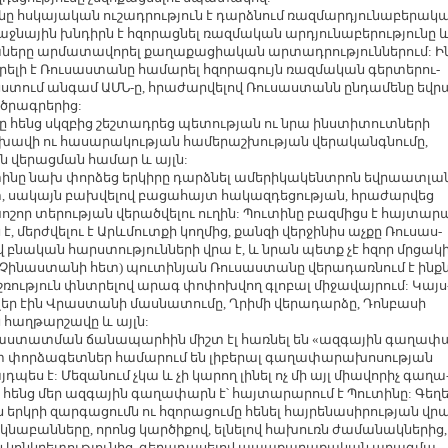
նը հս­կա­յա­կան ու­շադ­րու­թյուն է դարձ­նում ռազ­մար­դյու­նա­բե­րա­կ
աջ­նա­յին խն­դիրն է հզո­րաց­նել ռազ­մա­կան ար­դյու­նա­բե­րու­թյու­նը 
­նե­րը ար­մա­տա­վո­րել քա­ղա­քա­ցիա­կան ար­տադ­րու­թյուն­նե­րում: Ի
րե­լի է Ռու­սաս­տա­նը հա­մա­րել հզո­րա­գույն ռազ­մա­կան գեր­տե­րու­
նս­տում ան­գամ ԱՄՆ-ը, հրա­ժար­վե­լով Ռու­սաս­տանն ըն­դա­մե­նը եվ­ր
 ծրագ­րե­րից:
նը հենց սկզ­բից շեշ­տադ­րեց պե­տու­թյան ու նրա ինս­տի­տուտ­նե­րի
­վի ու հա­սա­րա­կու­թյան հա­մե­րաշ­խու­թյան վե­րա­կանգ­նու­մը,
ան վե­րաց­ման հա­մար և այլն:
ի­նը նախ փոր­ձեց եր­կի­րը դարձ­նել ա­մե­րի­կա­կենտ­րոն եվ­րաատ­լա
, սա­կայն բախ­վե­լով բա­ցա­հայտ հա­կազ­դե­ցու­թյան, հրա­ժար­վեց
­շոր տե­րու­թյան վե­րած­վե­լու ու­ղին: Պու­տի­նը բազ­միցս է հայ­տա­ր
է, մերժ­վե­լու է Արևմուտ­քի կող­մից, քան­զի վեր­ջի­նիս աչ­քը Ռու­սաս­
 բնա­կան հարս­տու­թյուն­նե­րի վրա է, և նրան պետք չէ հզոր մր­ցա­կ
մը Չի­նաս­տա­նի հետ) պու­տի­նյան Ռու­սաս­տա­նը վե­րա­դառ­նում է ինք
­ռու­թյուն փնտ­րե­լով ա­րագ փո­փոխ­վող գլո­բալ մի­ջա­վայ­րում: Կայս
­լեր էին Վրաս­տա­նի մաս­նա­տու­մը, Ղրի­մի վե­րա­դար­ձը, Դոն­բա­սի
 հաղ­թար­շա­վը և այլն:
հաս­տատ­ման ճա­նա­պար­հին միշտ էլ հառ­նել են «ազ­գա­յին գա­ղա­փ
շատ փոր­ձա­գետ­ներ հա­մա­րում են լի­բե­րալ գա­ղա­փա­րա­խո­սու­թյան
դ­պես է: Մե­զա­նում չկա և չի կա­րող լի­նել ոչ մի այլ միա­վո­րիչ գա­ղա
լ հենց մեր ազ­գա­յին գա­ղա­փարն է՝ հայ­տա­րա­րում է Պու­տի­նը: Գե­ղե
ն երկ­րի զար­գա­ցումն ու հզո­րա­ցու­մը հե­նել հայ­րե­նա­սի­րու­թյան վր
նա­բան­նե­րը, ո­րոնց կար­ծի­քով, ել­նե­լով հա­խուռն ժա­մա­նակ­նե­րից,
կոնկ­րե­տու­թյու­նից, գե­րա­դա­սե­լով ա­պա­քա­ղա­քա­կան պրագ­մա­