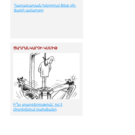
Ղա­րա­բա­ղ­յան խնդ­րում ֆեյք վի­
ճա­կի ա­վար­տը
ԾԱՂՐԱՆԿԱՐՉԻ ԿՍՄԻԹ
Ի՞նչ տարբերություն` ով է
մոտեցնում վախճանդ