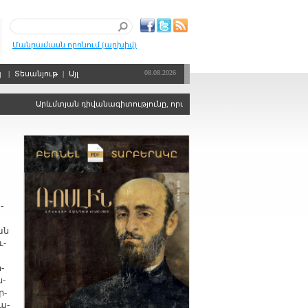
Մանրամասն որոնում (արխիվ)
08.08.2026
պ
|
Տեսանյութ
|
Այլ
Արևմտյան դիվանագիտությունը, որպես քաղաքական ճգնաժամերի կարգ
­
ան
ւ­
­
ն­
ր­
բա­