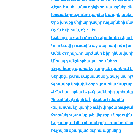
Հեշտ է ա­սել` ա­նուղ­ղե­լի ռու­սա­սեր­ներ են
Խո­պան­չիու­թ­յու­նը դար­ձել է ապ­րե­լա­կերպ
Երբ խոս­քը մի­լիար­դա­վոր դո­լար­նե­րի մա­ս
Ոչ էն է մի բան, ո՛չ էլ` էս
Եթե գլուխ չես հա­նում սե­փա­կան ղե­կա­վ
Կո­րո­նա­վի­րու­սա­յին աշ­խար­հա­փո­փո­խու
Ամեն ժո­ղո­վուրդ ար­ժա­նի է իր ղե­կա­վա­ր
Ա՜խ այդ անշ­նոր­հա­կալ ռուս­նե­րը
Հույս-հարց-պա­հան­ջը ար­դեն դառ­նում է 
Ներ­վեց... թմ­րա­մաք­սա­նեն­գը, բայց նա հ
Գլխա­վոր կռ­վախն­ձո­րը կդառ­նա Ղա­րա­բ
«Ի՜նչ հայ, հրեա է» («Հրեա­նե­րից պր­ծանք,
Պու­տի­նի, լե­հե­րի և հրեա­նե­րի մա­սին
Հա­յաս­տա­նը կա­րիք ու­նի փոր­ձա­ռու­թ­յա
Չտես­նե­լու չտանք, թե վեր­ջերս Շոյ­գու­յին 
Երբ ան­գամ մեկ ըն­տա­նիքն է դառ­նում հո
Ինչով են զբաղ­ված եվ­րո­պա­ցի­նե­րը