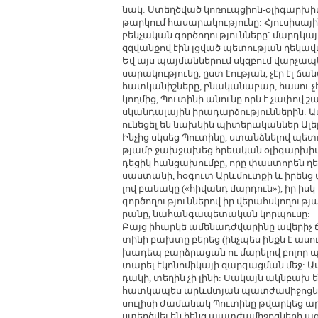
նակ: Ստեղծ­ված կո­ռուպ­ցիոն-օ­լի­գար­խիա­
թար­կում հա­սա­րա­կու­թյու­նը: Հյու­սի­սա­
բեկ­չա­կան գոր­ծո­ղու­թյուն­նե­րը` մարդ­կա­
զզ­վան­քով էին լց­ված պե­տու­թյան ղե­կա
Եվ այս պայ­ման­նե­րում սկզ­բում վար­չա­պ
սա­րա­կու­թյու­նը, ըստ էու­թյան, չէր էլ ճա­
հատ­կա­նիշ­նե­րը, բնա­կա­նա­բար, հա­սու չ
կող­մից, Պու­տի­նի ա­նու­նը որևէ չա­փով շ
սկան­դա­լա­յին ի­րա­դար­ձու­թյուն­նե­րին: 
ու­նե­ցել են նախ­կին պի­տե­րա­կան­ներ Ա­լեք
Ին­չից սկ­սեց Պու­տի­նը, ստանձ­նե­լով պե­տ
թյամբ ջախ­ջա­խեց հրեա­կան օ­լի­գար­խիան՝ «
դե­ցիկ հան­ցա­խում­բը, ո­րը փաս­տո­րեն ղե
սաս­տա­նի, հօ­գուտ Արևմուտ­քի և ի­րենց ա
լով բա­նա­կը («հի­վանդ մար­դուն»), իր իսկ
գոր­ծո­ղու­թյուն­նե­րով իր վե­րահս­կո­ղու­թ
րա­նը, նա­հան­գա­պե­տա­կան կոր­պու­սը:
Բայց ի­հար­կե ա­մե­նադժ­վա­րի­նը ա­վե­րիչ
տի­նի բախ­տը բե­րեց (ինչ­պես ինքն է ա­սո
խա­դեպ բարձ­րա­ցան ու մա­րե­լով բո­լոր պ
տա­րել է­կո­նո­մի­կա­յի զար­գաց­ման մեջ: Ա
դա­կի, տե­ղին չի լի­նի: Սա­կայն ակն­բախ են
հատ­կա­պես արևմտյան պատ­ժա­մի­ջոց­նե­րի
սու­լի­սի ժա­մա­նակ Պու­տի­նը թվար­կեց ար
ստեղծ­վել են հենց պատ­ժա­մի­ջոց­նե­րի ազ­դ