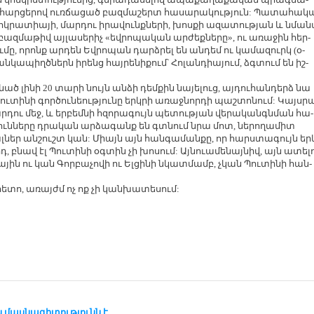
ար­ցե­րով ուռ­ճա­ցած բազ­մա­շերտ հա­սա­րա­կու­թյուն: Պա­տա­հա­կ
մոկ­րա­տիա­յի, մար­դու ի­րա­վունք­նե­րի, խոս­քի ա­զա­տու­թյան և նմա­ն
ազ­մա­թիվ այ­լա­սե­րիչ «եվ­րո­պա­կան ար­ժեք­նե­րը», ու ա­ռա­ջին հեր­
­մը, ո­րոնք ար­դեն Եվ­րո­պան դարձ­րել են ան­դեմ ու կա­մա­զուրկ (օ­
ան­կա­պիղծ­ներն ի­րենց հայ­րե­նի­քում՝ Հո­լան­դիա­յում, ձգ­տում են իշ­
­նած լի­նի 20 տա­րի նույն ան­ձի դեմ­քին նա­յե­լուց, այ­դու­հան­դերձ նա
ւ­տի­նի գոր­ծու­նեու­թյու­նը երկ­րի ա­ռաջ­նոր­դի պաշ­տո­նում: Կայս­ր
­դու մեջ, և եր­բեմ­նի հզո­րա­գույն պե­տու­թյան վե­րա­կան­գն­ման հա­
թյուն­նե­րը դրա­կան ար­ձա­գանք են գտ­նում նրա մոտ, նե­րո­ղա­միտ
լ­ներ ան­շուշտ կան: Միայն այն հան­գա­ման­քը, որ հարս­տա­գույն եր
 բնավ էլ Պու­տի­նի օգ­տին չի խո­սում: Այ­նուա­մե­նայ­նիվ, այն ա­տե­լո
ա­յին ու կան Գոր­բա­չո­վի ու Ել­ցի­նի նկատ­մամբ, չկան Պու­տի­նի հան­
հե­տո, ա­ռայժմ ոչ ոք չի կան­խա­տե­սում:
 մաս­նա­գի­տու­թ­յունն է