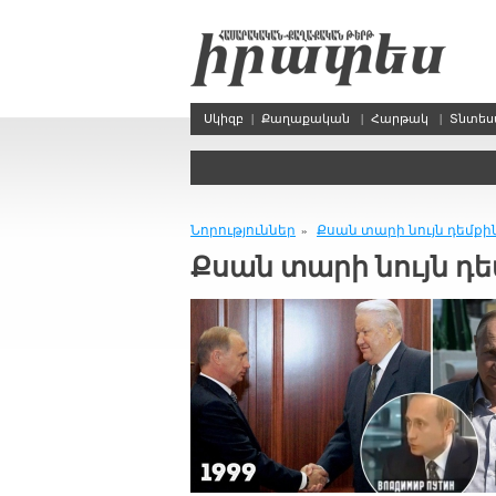
Սկիզբ
|
Քաղաքական
|
Հարթակ
|
Տնտե
Նորություններ
Քսան տա­րի նույն դեմ­քին
»
Քսան տա­րի նույն դեմ