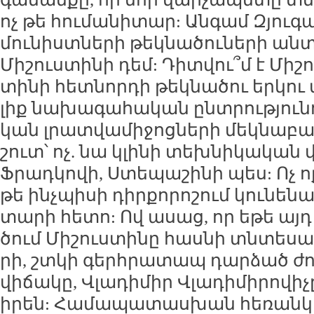
ոչ թե հու­մա­նի­տար: Ան­գամ Զյու­գա­ն
մու­նիստ­նե­րի թեկ­նա­ծու­նե­րի ան­տ
Մի­շուս­տի­նի դեմ: Դիտ­վու՞մ է Մի­շ
տի­նի հետ­նոր­դի թեկ­նա­ծու եր­կու
լիք նա­խա­գա­հա­կան ընտ­րու­թյու­ն
կան լրատ­վա­մի­ջոց­նե­րի մեկ­նա­բա­ն
շուտ՝ ոչ. նա կլի­նի տեխ­նի­կա­կան 
Ֆրադ­կո­վի, Ստե­պա­շի­նի պես: Ոչ ո
թե ինչ­պի­սի դիր­քո­րո­շում կու­նե­ն
տա­րի հե­տո: Ով ա­սաց, որ ե­թե այ
ծում Մի­շուս­տի­նը հաս­նի տն­տե­սա­
րի, շտ­կի գերհ­րա­տապ դար­ձած ժո
վի­ճա­կը, Վլա­դի­միր Վլա­դի­մի­րո­վի
ի­րեն: Հա­մա­պա­տաս­խան հե­ռան­