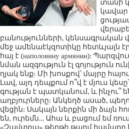
տա­նի կ
կա­վար 
ցու­թյա
վե­րա­բ
բա­նու­թյուն­նե­րի, կեն­սագ­րա­կան վե
մեջ ա­մե­նաէկ­զո­տի­կը հետևյալն էր
հայ է (наполовину армянин): Պարզ­վո
նման ազ­գու­թյուն էլ գո­յու­թյուն ու
ղյակ ենք: Մի խոս­քով՝ մայ­րը հա­յու­
Լավ, այդ դեպ­քում ո՞վ է մյուս կե­սը
գու­թյան է պատ­կա­նում, և ին­չու՞ 
աղ­բյուր­նե­րը: Ան­կեղծ ա­սած, պե­ղ
վե­ցին: Սա­կայն ներ­քին մի ձայն հու­
են, ու­րեմն... Ա­հա և բա­ցում եմ ռո
«Զավտ­րա» թեր­թի թարմ հա­մա­րը և