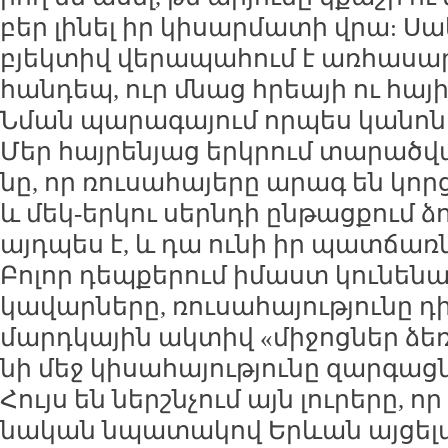
բեր լի­նել իր կի­սար­մա­տի վրա: Ս
բյեկ­տիվ վե­րա­պա­հում է առ­հա­սա­
հան­դեպ, ուր մնաց հրեա­յի ու հա­յ
Նման պա­րա­գա­յում որ­պես կա­նոն
Մեր հայ­րե­նյաց երկ­րում տա­րած­վա
նը, որ ռու­սա­հա­յե­րը ա­րագ են կոր
և մեկ-եր­կու սերն­դի ըն­թաց­քում ձո
այդ­պես է, և դա ու­նի իր պատ­ճառ­ն
Բո­լոր դեպ­քե­րում ի­մաստ կու­նե­ն
կա­վար­նե­րը, ռու­սա­հա­յու­թյու­նը 
մարդ­կա­յին ակ­տիվ «մի­ջոց­ներ ձեռ
նի մեջ կի­սա­հա­յու­թյու­նը զար­գաց­ն
Հույս են ներ­շն­չում այն լու­րե­րը, 
նա­կան նպա­տա­կով Երևան այ­ցե­լած