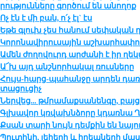
րու­թ­յուն­նե­րը գոր­ծում են ա­նո­ղոք
Ոչ էն է մի բան, ո՛չ էլ` էս
Եթե գլուխ չես հա­նում սե­փա­կան ղ
Կո­րո­նա­վի­րու­սա­յին աշ­խար­հա­փո­
Ամեն ժո­ղո­վուրդ ար­ժա­նի է իր ղե­
Ա՜խ այդ անշ­նոր­հա­կալ ռուս­նե­րը
Հույս-հարց-պա­հան­ջը ար­դեն դառ­
տա­ցու­ցիչ
Ներ­վեց... թմ­րա­մաք­սա­նեն­գը, բա
Գլխա­վոր կռ­վախն­ձո­րը կդառ­նա Ղ
Քսան տա­րի նույն դեմ­քին են նա­յո
Պու­տի­նի, լե­հե­րի և հրեա­նե­րի մա­