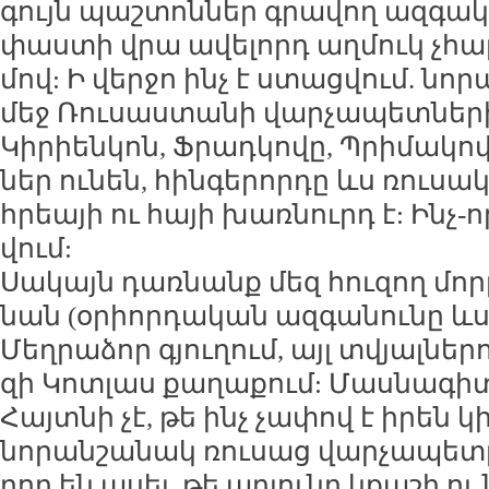
գույն պաշ­տոն­ներ գրա­վող ազ­գա­կ
փաս­տի վրա ա­վե­լորդ աղ­մուկ չհա­ր
մով: Ի վեր­ջո ինչ է ստաց­վում. նո­
մեջ Ռու­սաս­տա­նի վար­չա­պե­տնե­րի
Կի­րիեն­կոն, Ֆրադ­կո­վը, Պրի­մա­կ
ներ ու­նեն, հին­գե­րոր­դը ևս ռու­սա­
հրեա­յի ու հա­յի խառ­նուրդ է: Ինչ-
վում:
Սա­կայն դառ­նանք մեզ հու­զող մո­րը
նան (օ­րիոր­դա­կան ազ­գա­նու­նը ևս
Մեղ­րա­ձոր գյու­ղում, այլ տվյալ­նե­
զի Կոտ­լաս քա­ղա­քում: Մաս­նա­գի­տ
Հայտ­նի չէ, թե ինչ չա­փով է ի­րեն կի
նո­րան­շա­նակ ռու­սաց վար­չա­պե­տ
րող են ա­սել, թե ա­րյու­նը կքա­շի ո