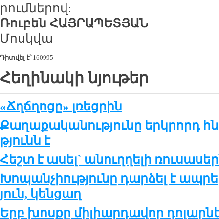
րում­նե­րով:
Ռու­բեն ՀԱՅ­ՐԱ­ՊԵ­ՏՅԱՆ
Մոսկ­վա
Դիտվել է՝
160995
Հեղինակի նյութեր
«Ճղճղոցը» լռեցրին
Քա­ղա­քա­կա­նու­թ­յու­նը երկ­րորդ հ
թ­յունն է
Հեշտ է ա­սել` ա­նուղ­ղե­լի ռու­սա­սե
Խո­պան­չիու­թ­յու­նը դար­ձել է ապ­րե­
յուն, կեն­ցաղ
Երբ խոս­քը մի­լիար­դա­վոր դո­լար­նե