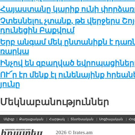
Հա­յաս­տա­նը կա­րիք ու­նի փոր­ձա­ռո
Չտես­նե­լու չտանք, թե վեր­ջերս Շոյ­գ
դու­նե­ցին Բաք­վում
Երբ ան­գամ մեկ ըն­տա­նիքն է դառ­նո
ռար­կա
Ինչով են զբաղ­ված եվ­րո­պա­ցի­նե­ր
ՈՒ՜ր էր մենք էլ ու­նե­նա­յինք հրեա­
յու­նը
Մեկնաբանություններ
Սկիզբ
|
Քաղաքական
|
Հարթակ
|
Տնտեսական
|
Սոցիալական
|
Հո
2026 © Irates.am