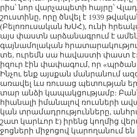
րիս՝ նոր վար­չա­պե­տի հայ­րը՝ Վլա­
շուս­տի­նը, ո­րը ծն­վել է 1939 թվա­կ
(Բե­լո­ռու­սա­կան ԽՍՀ), ու­նի հրեա­
այս փաստն ար­ձա­նագ­րում է ա­մե
գայ­նա­մո­լա­կան հրա­տա­րա­կու­թյու
տե, ու­րեմն սա հա­վաս­տի փաստ է:
ի­զուր էին փա­փա­գում, որ «պր­ծան
Ին­չու ենք այս­քան ման­րա­նում ազ­
ա­ռա­վել ևս ռու­սաց պե­տու­թյան ե
տար ան­ձի կա­պակ­ցու­թյամբ: Բանն 
հիա­նա­լի ի­մա­նա­լով ռուս­նե­րի ա
կան տրա­մադ­րու­թյուն­նե­րը, անհ­
շատ կարևոր է) ի­րենց կող­մից վե­ր
ջոց­նե­րի մի­ջո­ցով կա­րո­ղա­նում ե