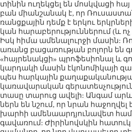
տի­նին ու­ղեկ­ցել են մոսկ­վա­ցի հայ
բան միան­շա­նակ է, որ Ռու­սաս­տա­
ռանց­քա­յին դեմք է եր­կու եր­կր­ն
կան հա­րա­բե­րու­թյուն­նե­րում (և ոչ
Իսկ հի­մա ա­մե­նա­լուր­ջի մա­սին: Ռ
ա­ռանց բա­ցա­ռու­թյան բո­լորն են գ
«հայ­րե­նակ­ցի» պրո­ֆե­սիո­նալ և 
կար­դա­կի մա­սին է­կո­նո­մի­կա­յի 
պես հար­կա­յին քա­ղա­քա­կա­նու­թյա
կա­ռա­վա­րա­կան գե­րա­տես­չու­թյու­
տա­սը տա­րուց ա­վե­լի: Ան­գամ ար
ներն են նշում, որ նրան հա­ջող­վել 
խար­հի ա­մե­նաար­դյու­նա­վետ հա­մ
գա­վա­ռում: Ժի­րի­նովս­կին հա­տուկ 
գա­ման­քը, որ նոր վար­չա­պե­տը տեխ