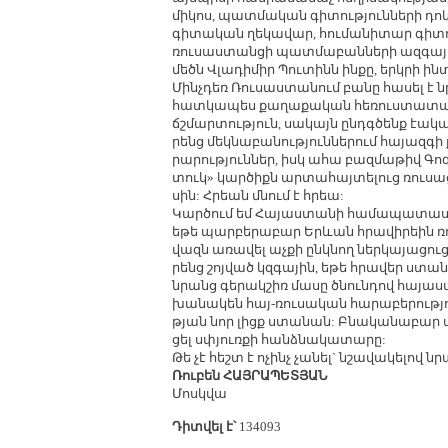
մի­կոս, պատ­մա­կան գի­տու­թյուն­նե­րի դո
գի­տա­կան ղե­կա­վար, հու­մա­նի­տար գի­տ
ռու­սաս­տան­ցի պատ­մա­բան­նե­րի ազ­գա­յի
մեծն Վլա­դի­միր Պու­տինն ին­քը, երկ­րի ին
Մինչ­դեռ Ռու­սաս­տա­նում բա­նը հա­սել է ն
հատ­կա­պես քա­ղա­քա­կան հե­ռուս­տա­տա­ր
ճշ­մար­տու­թյուն, սա­կայն ըն­դգ­ծենք էա­կան
րենց մեկ­նա­բա­նու­թյուն­նե­րում հա­յազ­գ
րա­րու­թյուն­ներ, իսկ ա­հա բազ­մա­թիվ Գոզ­
տուկ» կար­ծիքն ար­տա­հայ­տե­լուց ռու­սա
սին: Հրեան մնում է հրեա:
Կար­ծում եմ Հա­յաս­տա­նի հա­մա­պա­տաս­խ
ե­թե պար­բե­րա­բար Երևան հրա­վի­րեին ռո
վազն ա­ռա­վել աչ­քի ընկ­նող ներ­կա­յա­ցու
րենց շոյ­ված կզ­գա­յին, ե­թե հրա­վեր ստա­նա
նրանց գե­րակ­շիռ մա­սը ծնուն­դով հա­յաս
խա­նա­կեն հայ-ռու­սա­կան հա­րա­բե­րու­թյու­
թյան նոր լիցք ստա­նան: Բնա­կա­նա­բար ա
ցել սփյուռ­քի հանձ­նա­կա­տա­րը:
Թե չէ հեշտ է ո­չինչ չա­նել` նշա­վա­կե­լով նր
Ռու­բեն ՀԱՅ­ՐԱ­ՊԵ­ՏՅԱՆ
Մոսկ­վա
Դիտվել է՝
134093