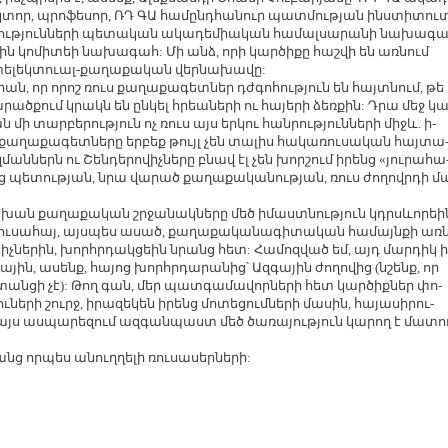
կ­տոր, պրո­ֆե­սոր, ՌԴ ԳԱ հա­մընդ­հա­նուր պատ­մու­թյան ինս­տի­տու­
ու­թյուն­նե­րի պե­տա­կան ա­կա­դե­միա­կան հա­մալ­սա­րա­նի նա­խա­գա
ն կո­մի­տեի նա­խա­գահ: Մի անձ, ո­րի կար­ծի­քը հաշ­վի են առ­նում
­տե­լեկ­տուալ-քա­ղա­քա­կան վեր­նա­խա­վը:
րան, որ ո­րոշ ռուս քա­ղա­քա­գետ­ներ դժ­գո­հու­թյուն են հայտ­նում, թե
ած­քում կրակն են ըն­կել հրեա­նե­րի ու հա­յե­րի ձեռ­քին: Դրա մեջ կ
 մի տար­բե­րու­թյուն ոչ ռուս այս եր­կու հան­րու­թյուն­նե­րի միջև. ի­
ի քա­ղա­քա­գետ­նե­րը եր­բեք թույլ չեն տա­լիս հա­կա­ռու­սա­կան հայ­տա
ման­ներն ու Շեն­դե­րո­վիչ­նե­րը բնավ էլ չեն խոր­շում ի­րենց «յու­րա­հա
ց պե­տու­թյան, նրա վա­րած քա­ղա­քա­կա­նու­թյան, ռուս ժո­ղովր­դի մ
ան քա­ղա­քա­կան շր­ջա­նակ­նե­րը մեծ ի­մաստ­նու­թյուն կդրսևո­րեի
ւ­սա­հայ, այս­պես ա­սած, քա­ղա­քա­կա­նա­գի­տա­կան հա­մայն­քի առն
­ցիչ­նե­րին, խոր­հր­դակ­ցեին նրանց հետ: Հա­մոզ­ված եմ, այդ մար­դիկ ի
­յին, ա­սենք, հա­յոց խոր­հր­դա­րա­նից՝ Ազ­գա­յին ժո­ղո­վից (նշենք, որ
­տան­ցի չէ): Թող գան, մեր պատ­գա­մա­վոր­նե­րի հետ կար­ծիք­ներ փո­
նե­րի շուրջ, ի­րա­զե­կեն ի­րենց մո­տե­ցում­նե­րի մա­սին, հա­յա­սի­րու­
յս աս­պա­րե­զում ազ­գան­պաստ մեծ ծա­ռա­յու­թյուն կա­րող է մա­տո
անց որ­պես ա­նուղ­ղե­լի ռու­սա­սեր­նե­րի: