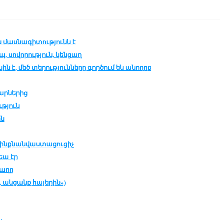
 մաս­նա­գի­տու­թ­յունն է
, սո­վո­րու­թ­յուն, կեն­ցաղ
ին է, մեծ տե­րու­թ­յուն­նե­րը գոր­ծում են ա­նո­ղոք
ար­նե­րից
­թ­յուն
ին
ինք­նան­վաս­տա­ցու­ցիչ
րեա էր
ա­ղը
 ան­ցանք հա­յե­րին»)