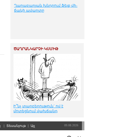
Ղա­րա­բա­ղ­յան խնդ­րում ֆեյք վի­
ճա­կի ա­վար­տը
ԾԱՂՐԱՆԿԱՐՉԻ ԿՍՄԻԹ
Ի՞նչ տարբերություն` ով է
մոտեցնում վախճանդ
09.08.2026
պ
|
Տեսանյութ
|
Այլ