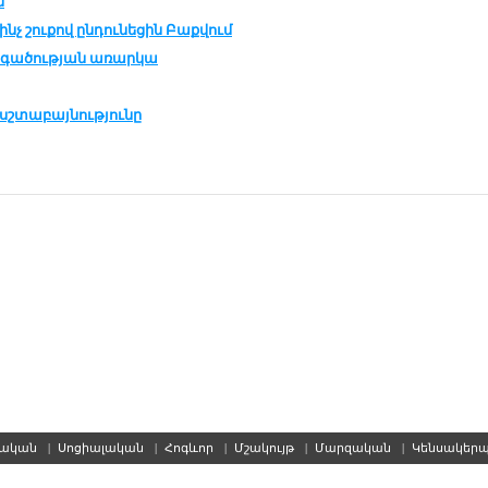
ն
ինչ շու­քով ըն­դու­նե­ցին Բաք­վում
­գա­ծու­թ­յան ա­ռար­կա
սշ­տա­բայ­նութ­յու­նը
սական
|
Սոցիալական
|
Հոգևոր
|
Մշակույթ
|
Մարզական
|
Կենսակեր