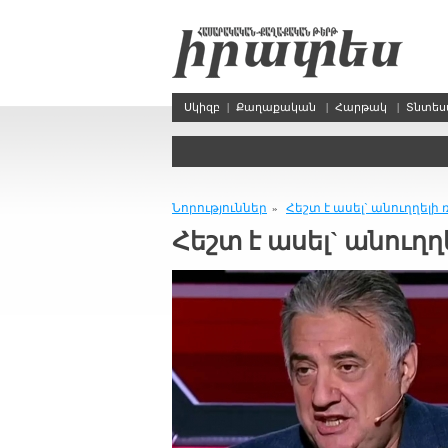
Սկիզբ
|
Քաղաքական
|
Հարթակ
|
Տնտե
Նորություններ
Հեշտ է ա­սել` ա­նուղ­ղե­լի 
»
Հեշտ է ա­սել` ա­նուղ­ղ