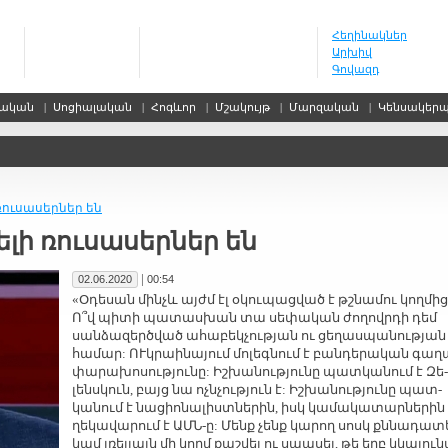
Հեղինակներ
Արխիվ
Գովազդ
սական
|
Սոցիալական
|
Հոգևոր
|
Մշակույթ
|
Մարզական
|
Կենսակեր
ռու­սա­սեր­ներ են
ե­լի ռու­սա­սեր­ներ են
|
02.06.2020
00:54
«Օ­դե­սան մինչև այժմ էլ օ­կու­պաց­ված է թշ­նա­մու կող­մից
Ո՞վ պի­տի պա­տաս­խան տա սե­փա­կան ժո­ղովր­դի դեմ
սան­ձա­զերծ­ված ա­հա­բեկ­չու­թյան ու ցե­ղաս­պա­նու­թյան
հա­մար: ՈՒկ­րաի­նա­յում մո­լեգ­նում է բան­դե­րա­կան գա­ղ
փա­րա­խո­սու­թյու­նը: Իշ­խա­նու­թյու­նը պատ­կա­նում է Զե­
լենս­կուն, բայց նա ոչն­չու­թյուն է: Իշ­խա­նու­թյու­նը պատ­
կա­նում է նա­ցիո­նա­լիստ­նե­րին, իսկ կա­մա­կա­տար­նե­րին
ղե­կա­վա­րում է ԱՄՆ-ը: Մենք չենք կա­րող սոսկ քն­նա­դա­տ
կամ լռե­լյայն մի կողմ քաշ­վել ու սպա­սել, թե երբ կկա­յու­