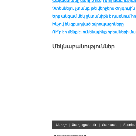
Հա­յաս­տա­նը կա­րիք ու­նի փոր­ձա­ռու­թ­յա
Չտես­նե­լու չտանք, թե վեր­ջերս Շոյ­գու­յին 
Երբ ան­գամ մեկ ըն­տա­նիքն է դառ­նում հո
Ինչով են զբաղ­ված եվ­րո­պա­ցի­նե­րը
ՈՒ՜ր էր մենք էլ ու­նե­նա­յինք հրեա­նե­րի մա
Մեկնաբանություններ
Սկիզբ
|
Քաղաքական
|
Հարթակ
|
Տնտե