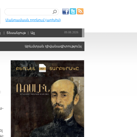
Մանրամասն որոնում (արխիվ)
09.08.2026
պ
|
Տեսանյութ
|
Այլ
Արևմտյան դիվանագիտությունը, որպես քաղաքական ճգնաժամերի 
:
ա­
ել
նա­