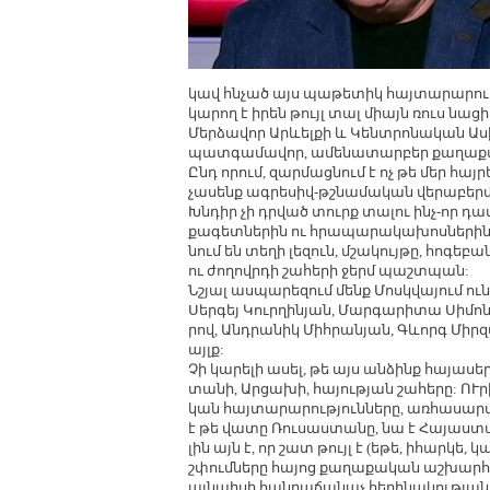
կավ հն­չած այս պա­թե­տիկ հայ­տա­րա­րու­
կա­րող է ի­րեն թույլ տալ միայն ռուս նա­ցի
Մեր­ձա­վոր Արևել­քի և Կենտ­րո­նա­կան Ա­սի
պատ­գա­մա­վոր, ա­մե­նա­տար­բեր քա­ղա­քա
Ընդ ո­րում, զար­մաց­նում է ոչ թե մեր հայ­ր
չա­սենք ագ­րե­սիվ-թշ­նա­մա­կան վե­րա­բեր
Խն­դիր չի դր­ված տուրք տա­լու ինչ-որ դա
քա­գետ­նե­րին ու հրա­պա­րա­կա­խոս­նե­րին ի­
նում են տե­ղի լե­զուն, մշա­կույ­թը, հո­գե­բա
ու ժո­ղովր­դի շա­հե­րի ջերմ պաշտ­պան:
Նշյալ աս­պա­րե­զում մենք Մոսկ­վա­յում ու­
Սեր­գեյ Կուր­ղի­նյան, Մար­գա­րի­տա Սի­մո
րով, Անդ­րա­նիկ Միհ­րա­նյան, Գևորգ Միր­զ
այլք:
Չի կա­րե­լի ա­սել, թե այս ան­ձինք հա­յա­ս
տա­նի, Ար­ցա­խի, հա­յու­թյան շա­հե­րը: ՈՒ­
կան հայ­տա­րա­րու­թյուն­նե­րը, առ­հա­սա­
է թե վա­տը Ռու­սաս­տա­նը, նա է Հա­յաս­տա
լին այն է, որ շատ թույլ է (ե­թե, ի­հար­կե,
շփում­նե­րը հա­յոց քա­ղա­քա­կան աշ­խար­հ
այն­պի­սի հան­րա­ճա­նաչ հե­ղի­նա­կու­թյան,