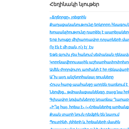
Հեղինակի նյութեր
«Ճղճղոցը» լռեցրին
Քա­ղա­քա­կա­նու­թ­յու­նը երկ­րորդ հնա­գույն
Խո­պան­չիու­թ­յու­նը դար­ձել է ապ­րե­լա­կերպ
Երբ խոս­քը մի­լիար­դա­վոր դո­լար­նե­րի մա­ս
Ոչ էն է մի բան, ո՛չ էլ` էս
Եթե գլուխ չես հա­նում սե­փա­կան ղե­կա­վ
Կո­րո­նա­վի­րու­սա­յին աշ­խար­հա­փո­փո­խու
Ամեն ժո­ղո­վուրդ ար­ժա­նի է իր ղե­կա­վա­ր
Ա՜խ այդ անշ­նոր­հա­կալ ռուս­նե­րը
Հույս-հարց-պա­հան­ջը ար­դեն դառ­նում է 
Ներ­վեց... թմ­րա­մաք­սա­նեն­գը, բայց նա հ
Գլխա­վոր կռ­վախն­ձո­րը կդառ­նա Ղա­րա­բ
«Ի՜նչ հայ, հրեա է» («Հրեա­նե­րից պր­ծանք,
Քսան տա­րի նույն դեմ­քին են նա­յում
Պու­տի­նի, լե­հե­րի և հրեա­նե­րի մա­սին