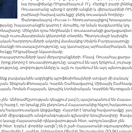
նա ի­րա­վի­ճա­կը ՈՒկ­րաի­նա­յում: Ո՛չ: Հե­րիք է բա­րի լի­նեն
Ռու­սաս­տա­նը պետք է գոր­ծի անց­նի և վե­րա­դարձ­նի ՈՒկ
րաի­նա­յի հա­րավ-արևել­քը՝ բնիկ ռու­սա­կան հո­ղե­րը»:
Ծա­նո­թա­նա­լով «Россия-1» հե­ռուս­տաա­լի­քով հրա­պա­րա
թյա­նը, հա­յաս­տան­ցին կա­րող է մտա­ծել, որ նման ռազ­մա­տենչ կոչ
ո­նա­լիս­տը: Մինչ­դեռ դրա հե­ղի­նակն է ռու­սաս­տան­ցի քա­ղա­քա­գետ
ա­յի ու­սում­նա­սիր­ման կենտ­րո­նի տնօ­րեն, Պետ­դու­մա­յի նախ­կին
­կան հա­ղոր­դում­նե­րի ակ­տիվ մաս­նա­կից Սե­մյոն Բաղ­դա­սա­րո­վը:
ե­նակ­ցի ռու­սա­պաշ­տու­թյու­նը, այլ կա­տա­րյալ ար­հա­մար­հա­կան, ե­
­մուն­քը ՈՒկ­րաի­նա­յի նկատ­մամբ:
­տա­պար­տում­նե­րի կամ մե­ղադ­րանք­նե­րի: Բնավ: Ռու­սա­հայ քա­ղա­
րոք բնո­րոշ է ռու­սա­սի­րու­թյու­նը. ապ­րում են այդ երկ­րում, յու­րաց­
­նու­թյու­նը, սո­վո­րու­թյուն­նե­րը և այլն ու դառ­նում են այդ պե­տու­թյա
նենք բա­վա­կա­նին ազ­դե­ցիկ պրո­ֆե­սիո­նալ­նե­րի ստ­վար մի բա­նակ՝
­նյան, Տիգ­րան Քեո­սա­յան, Կա­րեն Շահ­նա­զա­րով, Մի­խա­յիլ Շահ­նա­զ
ա­յան, Ռո­ման Բա­լա­յան, Ա­րա­յիկ Ստե­փա­նյան, Կա­րի­նե Գևոր­գյան
եր չեն: Անհ­րա­ժեշ­տու­թյան դեպ­քում լավ էլ պաշտ­պա­նում են Հա­յաս­
րիշ հարց է, որ նրանք չեն ըն­դու­նում Հա­յաս­տա­նից հն­չող հա­կա­ռու­ս
րակ հա­կա­ռու­սա­կան կեց­ված­քը: Հայտ­նի է նրանց հա­վա­տամ­քը՝ լա
­նի մի­ջազ­գա­յին անվ­տան­գու­թյան գլ­խա­վոր ե­րաշ­խա­վո­րը: Ցա­վա
 կա) կա­պը Հա­յաս­տա­նի ղե­կա­վա­րու­թյան հետ, ար­դյու­նա­վետ չեն
ի հետ: Երբևէ փոր­ձեր ար­վե՞լ են ի շահ Հա­յաս­տա­նի օգ­տա­գոր­ծե­լո
 ինչ­պի­սին է, ա­սենք, Ա­լեք­սանդր Օ­հա­նի Չու­բա­րյա­նը՝ ՌԴ ԳԱ ա­կա­դ