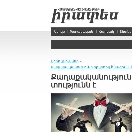
Սկիզբ
|
Քաղաքական
|
Հարթակ
|
Տնտե
Նորություններ
»
Քա­ղա­քա­կա­նու­թ­յու­նը երկ­րորդ հնա­գույն մ
Քա­ղա­քա­կա­նու­թ­յու
տու­թ­յունն է