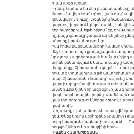
թյան աչ­քի ա­ռաջ:
Ի դեպ, հա­ճախ են մեր բևե­ռա­կան­նե­րը նե
ճա­ռում ա­վե­լի է­ժան գնով, քան դաշ­նա­կի
ղե­կա­վա­րու­թյու­նը, տես­նե­լով հա­կա­ռու
կար­գով փոր­ձում է լե­զու գտ­նել Կրեմ­լի հ
բեր հար­ցե­րում: Ե­թե հի­շում եք, ռուս-վր
րը, բայց զբո­սաշր­ջա­կան ար­գելք­ներ չմտց
ա­նո­ղոք ի­րա­կա­նու­թյու­նը:
Իսկ հի­մա բևե­ռա­կան­նե­րի հա­մար մո­տա­
մեջ է մտ­նում այն քա­ղա­քա­կան մտայ­նու­թ
նը գլո­բալ ազ­դե­ցու­թյան հա­մար մղ­վող 
նո­րեն քն­նարկ­վում է նաև ռու­սաց լրատ­վա­
մակ­րան­քը Չի­նաս­տա­նի կողմն է, և նա շա
րուստ է տո­տա­լի­տար թե ավ­տո­րի­տար ա­
տար Չի­նաս­տա­նի հա­մադ­րու­թյու­նը Մոսկ­
կար­գի ար­դյու­նա­վե­տու­թյան տե­սան­կյ
ան­սեթևեթ կլի­նի իր ազ­դե­ցու­թյան գո­տո
վազն խոր­հր­դա­յին փոր­ձը: Հա­մե­նայն դե
կան փո­փո­խու­թյուն­նե­րից հե­տո կշա­րու­նա
ղա­փա­րին:
Ա­յո, պետք է խե­լամ­տո­րեն ու հաշ­վեն­կա­տ
դեմ: Ե­կեք կր­կին վեր­հի­շենք սրա­միտ Ռո­նա
րորդ հնա­գույն մաս­նա­գի­տու­թյունն է: Բա
րու­թյուն­ներ ու­նի ա­ռա­ջի­նի հետ»:
Ռու­բեն ՀԱՅ­ՐԱ­ՊԵ­ՏՅԱՆ