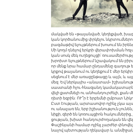
մակ­ված են «թա­լան­ված, կե­ղեք­ված, խաբ­վա
կան կոր­ծա­նու­մից փր­կե­լու նկր­տում­նե­րո
բազ­մա­թիվ ե­լույթ­նե­րում խո­սում են ի­րեն
Մի կողմ դնե­լով երկ­րի վե­րա­փոխ­ման հռ
կան սոսկ մեկ ու­ղե­ցույ­ցի՝ ռու­սա­մեր­ժու­
խրոխտ ե­լույթ­նե­րում նշա­վա­կում են բիր
որ մենք նրա հա­մար ըն­դա­մե­նը գա­ղութ 
կր­քով թա­լա­նում ու կե­ղե­քում է մեր եր­կի­
սեց­նում է մեր ա­ռա­ջըն­թա­ցը և այլն, և ա
մեզ: Եվ ներ­կա­յիս «ա­նա­տամ» իշ­խա­նու­թյ
սաս­տա­նի հլու-հնա­զանդ կա­մա­կա­տար­նե­
վե­լի քստմ­նե­լի ու ան­հան­դուր­ժե­լի, քան 
ղե­տի եզ­րին: ՈՒ՞ր է եր­բեմ­նի ըմ­բոստ Նի­կո
Ըստ էու­թյան, ար­տա­սո­վոր ո­չինչ չկա այս
ու ա­նա­չառ են, երբ իշ­խա­նու­թյուն չու­ն
նի­քի, զերծ են կո­ռուպ­ցիոն հա­կում­նե­րից,
ցու­թյան, խիստ հան­դուր­ժո­ղա­կան են վեր­
Փա­շի­նյա­նի հա­մար ո­չինչ չար­ժեր փնո­վ
նա­լով պե­տու­թյան ղե­կա­վար և ան­մի­ջա­կ