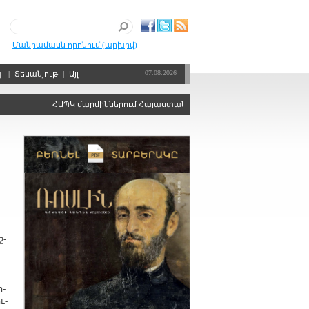
Մանրամասն որոնում (արխիվ)
07.08.2026
պ
|
Տեսանյութ
|
Այլ
ՀԱՊԿ մարմիններում Հայաստանին ձայնի իրավունքից զրկելու որոշ
շ­
­
ո­
ւ­