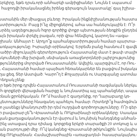
եր­կի­րը, ե­թե դրսևո­րի ան­հար­կի ամ­բի­ցիա­ներ: Նույնն է սպա­սում
հա­ջող­վի ի­րա­կա­նաց­նել ի­րենց գե­րա­գույն նպա­տա­կը՝ գալ իշ­խա­
ւ­սաս­տա­նին մեր միա­ցյալ բևե­ռը: Ի­րա­կան ինք­նիշ­խա­նու­թյան հաս­տ
­րու­թյուն: Բայց ի՜նչ մի­ջոց­նե­րով. ա­հա սա հա­նե­լու­կա­յին է: Ո՞ր
ար­ձել ազ­դե­ցու­թյան հզոր գոր­ծիք փոքր պե­տու­թյան ձեռ­քին ընդ­դե
այն ի­րա­կան փր­կիչ բա­զան, ո­րի վրա հեն­վե­լով, կա­րող ես «ա­զա­
իշ­խան: Ան­հայտ է: Ար­դյո՞ք պա­հան­ջա­տի­րու­թյան հա­մար պար­տա­
կա­յու­թյու­նը: Իս­րա­յե­լի օ­րի­նա­կով: Եր­բեմն բա­նը հաս­նում է զա­վե
­րա­ծիր մի­ջու­կա­յին գեր­տե­րու­թյուն Հա­յաս­տա­նը մատ է թափ տա­լի
ում­նե­րի մեջ խր­ված, սե­փա­կան ա­ռաջ­նորդ­նե­րի լպիր­շու­թյու­նից
ուն­նե­րից մո­լոր­ված Ռու­սաս­տա­նին: Ա­վե­լին, պարզ­վում է, որ Ռու­
և Հա­յաս­տա­նի հա­մար պայ­ծառ հե­ռան­կար­ներ են բաց­վում իս­կա­կ
­ղա քեզ, Տեր Աստ­ված: Կա­րո՞ղ է Քո­չա­րյանն ու Սարգ­սյա­նը ա­տո­մա
տե­ղյակ չենք:
որ ե­թե ի­րոք դր­վեն Հա­յաս­տա­նում Ռու­սաս­տա­նի ռազ­մա­կան ներ­կ
հ զոր­քե­րի վե­րաց­ման հար­ցը և նույ­նա­տիպ այլ պա­հանջ­ներ, ա­պա
ռ­նան քրո­նի­կա­կան: ՈՒ՞մ հա­մար է գաղտ­նիք, որ Ղա­րա­բա­ղը կռ­
ե­տու­թյուն­նե­րը հնա­զանդ պա­հե­լու հա­մար: Որ­տե­ղի՞ց հա­մոզ­մուն
ա­սենք) կհան­դուր­ժի իր դեմ ուղղ­ված գոր­ծո­ղու­թյու­նե­րը: Ո՞ր գեր
ր բա­վա­րար չե՞ն Վրաս­տա­նի և ՈՒկ­րաի­նա­յի օ­րի­նակ­նե­րը: Սաա­կա
կան քա­ղա­քա­կա­նու­թյուն էր վա­րում և նույ­նիսկ հան­դգ­նեց ան­հան­
ինչ ստա­ցավ դրա դի­մաց. կորց­րեց երկ­րի տա­րած­քի 20 տո­կո­սը և ս
ան բար­դույ­թի մեջ: Ո՞վ կանգ­նեց Վրաս­տա­նի թի­կուն­քին: Նույն­պի­
 ՈՒկ­րաի­նան: Հա­մաշ­խար­հա­յին «ա­ռա­ջա­դեմ» հա­սա­րա­կայ­նու­