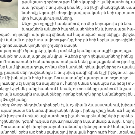
թյան շատ գոր­ծո­ղու­թյուն­ներ կա­րե­լի է կան­խա­տե­սել, ա
պա դժ­վար է նույ­նիսկ կռա­հել, թե ին­չի կհան­գեց­նեն սաս
նա­հիմք Ազ­գա­յին ժո­ղովր­դա­վա­րա­կան բևե­ռի ար­տա­սո
վոր հա­վակ­նու­թյուն­նե­րը:
Ան­շուշտ ոչ ոք չի կաս­կա­ծում, որ մեր նո­րա­թուխ բևե­ռա­
խույզ­ներն ան­կեղծ հայ­րե­նա­սեր­ներ են և խո­րա­պես հա­
ծ, ո­ղոր­մե­լի ու խղ­ճուկ վի­ճա­կում հայ­տն­ված հայ­րե­նի­քը» վերջ­ն
վ: Սա­կայն ու­րիշ է տպա­վո­րու­թյու­նը, երբ բևե­ռի ներ­կա­յա­ցու­ցիչ­նե­
ց գործ­նա­կան կողմ­նո­րո­շիչ­նե­րի մա­սին:
­չա­կագ­րա­յին ծրագ­րե­րը, կանգ առ­նենք նրանց ար­տա­քին քա­ղա­քա­
թյան թե ռու­սա­տյա­ցու­թյան վրա: Բևե­ռի բո­լոր ղե­կա­վար­նե­րը ի­րենց
տ Ռու­սաս­տա­նի հա­կա­հա­յաս­տա­նյան նենգ քա­ղա­քա­կա­նու­թյու­նը,
ենք կամ կի­սա­գա­ղութ, որ նա մեր նախ­կին ղե­կա­վար­նե­րից ոչ պա­կ
րը, չնա­յած մեր դաշ­նա­կիցն է, նույ­նիսկ գա­զի գինն էլ չի ի­ջեց­նում, կա
յլն: Մի իս­կա­կան հրեշ է այդ Ռու­սաս­տա­նը՝ պատ­րաստ հո­շո­տե­լու
ուն­ներն էլ կտ­րել են ձայ­ներն ու հնե­րի նման նույն­պես դար­ձել Ռու­
րը: Եր­բեմն բա­նը հաս­նում է նրան, որ ռուս­նե­րը դառ­նում են շատ 
մեր այն ազ­գա­յին տա­կանք­նե­րը, ո­րոնք եր­կիրն ի­րոք կանգ­նեց­րել են 
լ Փա­շի­նյա­նը:
­տեղ: Բո­լոր ընդ­դի­մա­դիր­ներն էլ, և ոչ միայն Հա­յաս­տա­նում, խի­զ
են, պատ­րաստ են կա­ռափ­նա­րա­նին դնե­լու ի­րենց վի­զը հա­նուն հայ­րե
 չեն խոր­շում սո­ված աշ­խա­տե­լուց ի շահ հայ­րե­նա­կից­նե­րի բա­րե­կե­
ջին­նե­րիս դժ­գո­հու­թյան դրսևո­րում­նե­րի նկատ­մամբ և այլն: Նի­կոլ
ել Ռու­սաս­տա­նին խոր­հր­դա­րա­նի ա­նամպ մթ­նո­լոր­տում: Սա­կայն դ
ա­նո­րեն՝ ե­րես առ ե­րես բախ­վե­լով ի­րա­կան հզոր ու­ժի հետ, տես­նու