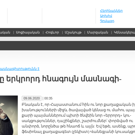
Հեղինակներ
Արխիվ
Գովազդ
սական
|
Սոցիալական
|
Հոգևոր
|
Մշակույթ
|
Մարզական
|
Կենսակեր
աս­նա­գի­տու­թ­յունն է
­նը երկ­րորդ հնա­գույն մաս­նա­գի­
|
09.06.2020
00:35
Բնա­կան է, որ Հա­յաս­տա­նում հին ու նոր քա­ղա­քա­կան ի
խա­նու­թյուն­նե­րի միջև ծա­վալ­ված կե­նաց ու մա­հու պայ
քա­րի պայ­ման­նե­րում պի­տի ծն­վեին նոր «եր­րորդ» կու­
սակ­ցու­թյուն­ներ, դա­շինք­ներ, շար­ժում­ներ՝ փորձ­ված ու
ան­փորձ, նո­րըն­ծա թե հնաոճ և այլն: Եվ ե­թե, ա­սենք, պր
ֆե­սիո­նալ քա­ղա­քա­գետ (չե­կիստ) Վա­նե­ցյա­նի կու­սակ­ցո