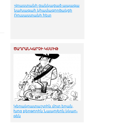
Վրաստանի ցանկացած ապագա
նախագահ կհամագործակցի
Ռուսաստանի հետ
ԾԱՂՐԱՆԿԱՐՉԻ ԿՍՄԻԹ
Կե­րակ­րա­տաշ­տին մոտ ե­ղան,
խոզ քեր­թո­ղին Նա­պո­լեոն կկար­
գեն