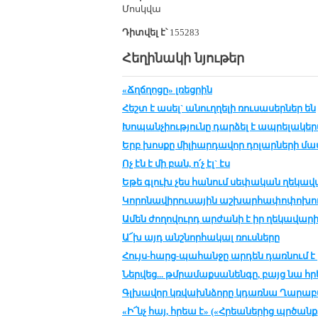
Մոսկ­վա
Դիտվել է՝
155283
Հեղինակի նյութեր
«Ճղճղոցը» լռեցրին
Հեշտ է ա­սել` ա­նուղ­ղե­լի ռու­սա­սեր­ներ են
Խո­պան­չիու­թ­յու­նը դար­ձել է ապ­րե­լա­կերպ
Երբ խոս­քը մի­լիար­դա­վոր դո­լար­նե­րի մա­ս
Ոչ էն է մի բան, ո՛չ էլ` էս
Եթե գլուխ չես հա­նում սե­փա­կան ղե­կա­վ
Կո­րո­նա­վի­րու­սա­յին աշ­խար­հա­փո­փո­խու
Ամեն ժո­ղո­վուրդ ար­ժա­նի է իր ղե­կա­վա­ր
Ա՜խ այդ անշ­նոր­հա­կալ ռուս­նե­րը
Հույս-հարց-պա­հան­ջը ար­դեն դառ­նում է 
Ներ­վեց... թմ­րա­մաք­սա­նեն­գը, բայց նա հ
Գլխա­վոր կռ­վախն­ձո­րը կդառ­նա Ղա­րա­բ
«Ի՜նչ հայ, հրեա է» («Հրեա­նե­րից պր­ծանք,