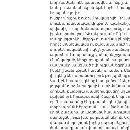
է, որ դա­ժա­նո­րեն կպատժ­վեն և՛ ին­քը, և՛ 
նաև բևե­ռա­կան­նե­րին, ե­թե երբևէ նրանց 
նու­թյան գլուխ:
Ի վեր­ջո, ին­չով է ու­զում հա­կադր­վել Ռո
տում, ար­ժա­նա­պատ­վու­թյուն, պա­հան­ջա­տի
օր­վա­նից է «ար­ժա­նա­պատ­վու­թյու­նը» դ
ի­րեն վե­րահս­կող մեծ տե­րու­թյան: Ո՞րն է 
տագր­վել-շտ­կել մեջքդ» ու դառ­նալ ինք­ն
դիր չէ տն­տե­սա­կան ու ռազ­մա­կան ու­ժի առ­
տի. բևե­ռա­կան­նե­րի ո­գեշ­նչ­մամբ ան­ծայ
սպառ­նում տա­րա­ծաշր­ջա­նա­յին շր­ջա­փա­կ
սնան­կա­ցած, ներ­քա­ղա­քա­կան հա­կա­սու­թյ
սաս­տա­նը կանգ­նած է փլուզ­ման եզ­րին 
ինք­նիշ­խա­նու­թյան հաս­նե­լու հա­մար: Մե
յին զենք են ժա­ռան­գու­թյուն թո­ղել, մենք 
Կամ, բևե­ռա­խույզ­նե­րը կաս­կա­ծու՞մ են, 
յու­թյան՝ ռազ­մա­բա­զա­յի և սահ­մա­նա­պա
օ­րի­նակ, քա­ռօ­րյա պա­տե­րազմ­նե­րը կդա
վախն­ձոր է Ռու­սաս­տա­նի ձեռ­քին եր­կու պ
որ Ռու­սաս­տա­նը հեզ գա­ռան պես (կո­պիտ չ
տե­րու­թյունն է հրեշ­տակ: Լավ, մեզ հա­մա
վի­լին բա­ցա­հայտ ագ­րե­սիվ հա­կա­ռու­սա­
գս­տաց­նել ռուս խա­ղա­ղա­պահ­նե­րին: Եվ 
փա­կան ժո­ղովր­դին խրեց թե­րար­ժե­քու­թյ
ճա­կա­տագ­րա­կան փաս­տի ա­ռաջ կանգ­նեց