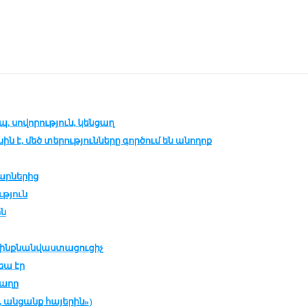
, սո­վո­րու­թ­յուն, կեն­ցաղ
ին է, մեծ տե­րու­թ­յուն­նե­րը գոր­ծում են ա­նո­ղոք
ար­նե­րից
­թ­յուն
ին
ինք­նան­վաս­տա­ցու­ցիչ
րեա էր
ա­ղը
 ան­ցանք հա­յե­րին»)