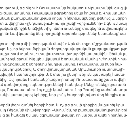
ղ­սր­տում, թե ին­չու է Ռու­սաս­տա­նը հա­կա­ռուս Վրաս­տա­նին գազ վ
ց Հա­յաս­տա­նին: Ռու­սա­կան թեր­թե­րից մե­կը հու­շում է. Վրաս­տա­նի
­սա­կան քա­ղա­քա­կա­նու­թյան ող­բա­լի հետևանք­նե­րը, թե­կուզ և ներ­ք
ետ և վեր­ջինս «ըն­դա­ռա­ջում» ու ո­րո­շա­կի «զի­ջում­նե­րի» է գնում տա
ա­ցա­կան վեր­ջին կոնֆ­լիկ­տից հե­տո ռուս­նե­րը փա­կե­ցին ա­վիաու­ղերթ
­րին: Լավ կպա­հեք ձեզ, ո­րո­շա­կի ար­տո­նու­թյուն­ներ կս­տա­նաք՝ սա 
լուտ տխուր մի ի­րո­ղու­թյան մա­սին: Արևմուտ­քում շր­ջա­նա­ռու­թյան
յու­նը, որ եվ­րոա­մե­րի­կյան ժո­ղովր­դա­վա­րա­կան քա­ղա­քակր­թու­թյո
պայ­քա­րում տա­նուլ է տա­լիս տո­տա­լի­տար Չի­նաս­տա­նին: Թե­ման լա
մի­ջոց­նե­րում: Ինչ­պես վկա­յում է ռու­սա­կան մա­մու­լը, Պու­տի­նի հա
­հագր­գռ­ված է վեր­ջի­նիս հաղ­թա­նա­կով: Ռու­սաս­տանն ին­քը հա­
վան­դույթ­նե­րով, և ժո­ղովր­դա­վա­րա­կան Արևմուտ­քի ու տո­տա­լի­
վա­յին հնա­րա­վո­րու­թյուն է տա­լիս ընտ­րու­թյուն կա­տա­րել հա­մա­
ու­նից: Եվ որ­պես հետևանք՝ ավ­տո­րի­տար Ռու­սաս­տա­նը շատ ա­վե­լի
ւմ գտն­վող փոքր պե­տու­թյուն­նե­րի հան­դեպ: Մենք ու­նենք դրա առն­
պս, Ռու­սաս­տա­նում ոչ ոք չի կաս­կա­ծում, որ Պու­տի­նը սահ­մա­նադ­ր
­կի կա­ռա­վա­րել եր­կի­րը, նոր շունչ հա­ղոր­դե­լով «ու­ժեղ ձեռ­քի» գա­
ո­րեն լե­զու գտ­նել հզո­րի հետ, և ոչ թե թույ­լի դիր­քից մա­քա­ռել նրա
լդ Ռեյ­գա­նի մի ա­ֆո­րիզ­մը. «Ա­սում են, որ քա­ղա­քա­կա­նու­թյու­նը եր
յց ես հան­գել եմ այն եզ­րա­կա­ցու­թյա­նը, որ նա շատ ա­վե­լի ընդ­հան­