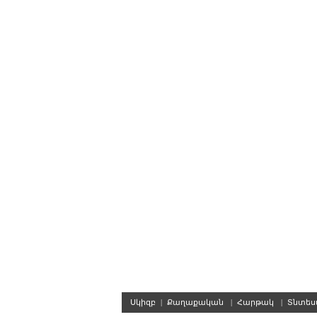
Սկիզբ
|
Քաղաքական
|
Հարթակ
|
Տնտե