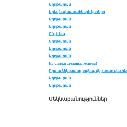
Աղոթարան
Երեք նա­խա­գահ­նե­րի կո­դե­րը
Աղոթարան
Աղոթարան
Ո՞վ է նա
Աղոթարան
Աղոթարան
Աղոթարան
Но ставки сде­ла­ны, госпо­да!
Ռի­տա Ա­լեք­սանդ­րով­նա, վեր տար քեզ հ
Աղոթարան
Աղոթարան
Մեկնաբանություններ