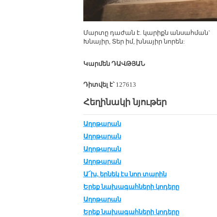
Մար­տը դա­ժան է. կա­րիքն ան­սահ­ման`
Խնա­յիր, Տեր իմ, խնա­յիր նո­րեն:
Կար­մեն ԴԱՎԹ­ՅԱՆ
Դիտվել է՝
127613
Հեղինակի նյութեր
Աղոթարան
Աղոթարան
Աղոթարան
Աղոթարան
Ա՜խ, եր­նեկ էս նոր տա­րին
Երեք նա­խա­գահ­նե­րի կո­դե­րը
Աղոթարան
Երեք նա­խա­գահ­նե­րի կո­դե­րը