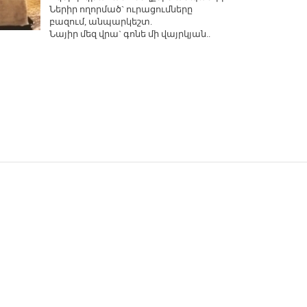
Նե­րիր ո­ղոր­մած` ու­րա­ցում­նե­րը
բա­զում, ան­պար­կեշտ.
Նա­յիր մեզ վրա` գո­նե մի վայրկ­յան..