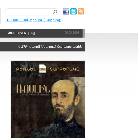
Մանրամասն որոնում (արխիվ)
06.08.2026
պ
|
Տեսանյութ
|
Այլ
ՀԱՊԿ մարմիններում Հայաստանին ձայնի իրավունքից զրկելու որոշու