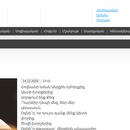
Հեղինակներ
Արխիվ
Գովազդ
սական
|
Սոցիալական
|
Հոգևոր
|
Մշակույթ
|
Մարզական
|
Կենսակեր
|
14.12.2020
23:42
Հով­նա­նի նման ներ­քին դժոխ­քից,
կե­տի խոր­քե­րից`
Ա­ղո­թում ենք Քեզ.
-Դար­ձիր դե­պի մեզ, Տեր մեր
սի­րա­սուն,
Օգ­նի՜ր, որ դուրս գանք մենք կե­տի
փո­րից,
Ծո­վի խոր­շե­րից:
Օգ­նի՜ր գթա­ռատ` մեղ­քերն ան­պա­տիր.