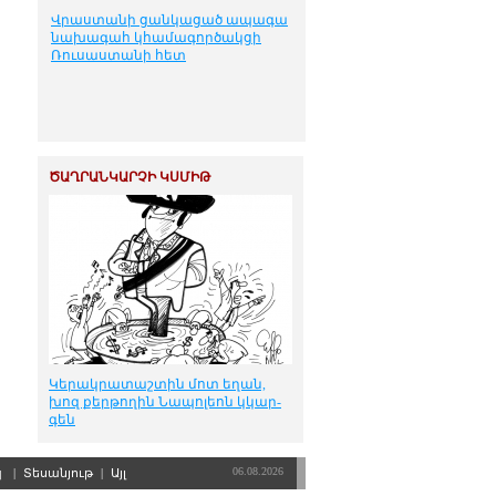
Վրաստանի ցանկացած ապագա
նախագահ կհամագործակցի
Ռուսաստանի հետ
ԾԱՂՐԱՆԿԱՐՉԻ ԿՍՄԻԹ
Կե­րակ­րա­տաշ­տին մոտ ե­ղան,
խոզ քեր­թո­ղին Նա­պո­լեոն կկար­
գեն
06.08.2026
պ
|
Տեսանյութ
|
Այլ