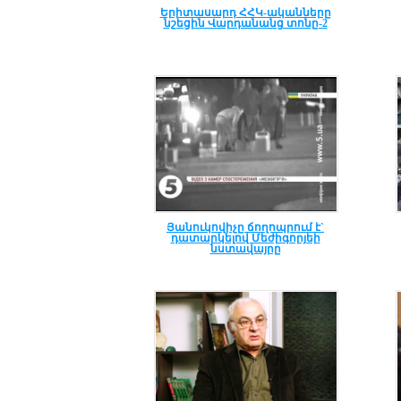
Երիտասարդ ՀՀԿ-ականները
նշեցին Վարդանանց տոնը-2
Յանուկովիչը ճողոպրում է`
դատարկելով Մեժիգորյեի
նստավայրը