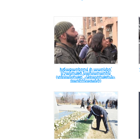
Խճաքարերով լի պարկեր՝
Մշակույթի նախարարին
(տեսանյութը՝ «Ազատություն»
ռադիոկայանի)