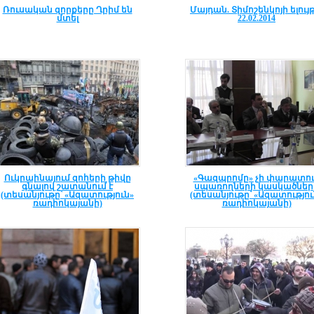
Ռուսական զորքերը Ղրիմ են
Մայդան. Տիմոշենկոյի ելույթ
մտել
22.02.2014
Ուկրաինայում զոհերի թիվը
«Գազպրոմը» չի փարատո
գնալով շատանում է
սպառողների կասկածներ
(տեսանյութը՝ «Ազատություն»
(տեսանյութը՝ «Ազատությու
ռադիոկայանի)
ռադիոկայանի)