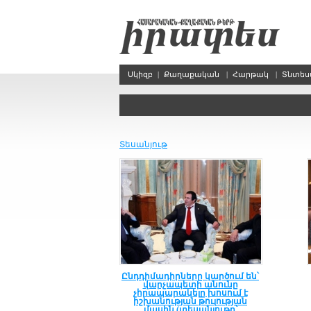
Սկիզբ
|
Քաղաքական
|
Հարթակ
|
Տնտե
Տեսանյութ
Ընդդիմադիրները կարծում են՝
վարչապետի անունը
չհրապարակելը խոսում է
իշխանության թուլության
մասին (տեսանյութը՝