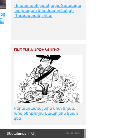
Վրաստանի ցանկացած ապագա
նախագահ կհամագործակցի
եց
Ռուսաստանի հետ
թ»
ն»
ԾԱՂՐԱՆԿԱՐՉԻ ԿՍՄԻԹ
Կե­րակ­րա­տաշ­տին մոտ ե­ղան,
խոզ քեր­թո­ղին Նա­պո­լեոն կկար­
գեն
06.08.2026
պ
|
Տեսանյութ
|
Այլ