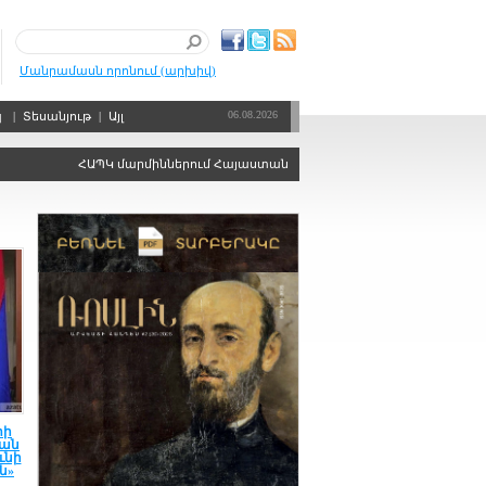
Մանրամասն որոնում (արխիվ)
06.08.2026
պ
|
Տեսանյութ
|
Այլ
ՀԱՊԿ մարմիններում Հայաստանին ձայնի իրավունքից զրկելու որոշու
տի
յան
ւնի
ն»