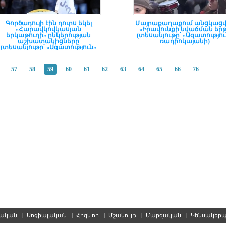
Գործադուլի էին դուրս եկել
Մայրաքաղաքում անցկացվ
«Հարավկովկասյան
«Իրավունքի նվաճման եր
երկաթուղի» ընկերության
(տեսանյութը՝ «Ազատությու
աշխատակիցները
ռադիոկայանի)
(տեսանյութը՝ «Ազատություն»
ռադիոկայանի)
57
58
59
60
61
62
63
64
65
66
76
սական
|
Սոցիալական
|
Հոգևոր
|
Մշակույթ
|
Մարզական
|
Կենսակեր