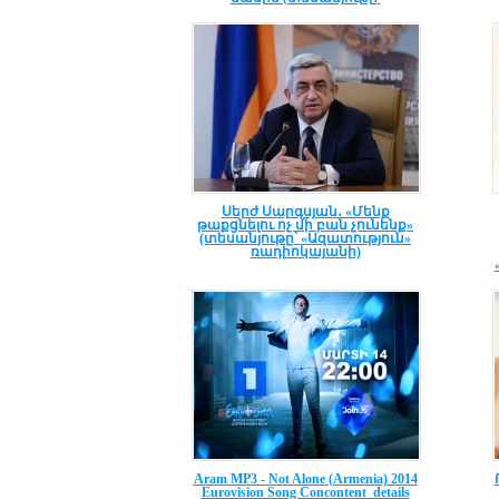
«Ազատություն» ռադիոկայանի)
Սերժ Սարգսյան․ «Մենք
թաքցնելու ոչ մի բան չունենք»
(տեսանյութը՝ «Ազատություն»
ռադիոկայանի)
Aram MP3 - Not Alone (Armenia) 2014
Eurovision Song Concontent_details