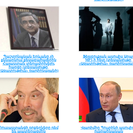
Պաշտոնական Երևանը չի
Ֆեյսբուքյան ասուլիս Արա
քննարկում քեսաբահայերին
MP3-ի հետ (տեսանյութը՝
Հայաստան տեղափոխելու
«Ազատություն» ռադիոկայա
հարցը (տեսանյութը՝
«Ազատություն» ռադիոկայանի)
Ռուսաստանցի ռոքերները դեմ
Վլադիմիր Պուտինի ասուլի
են պատերազմին
ուկրաինական