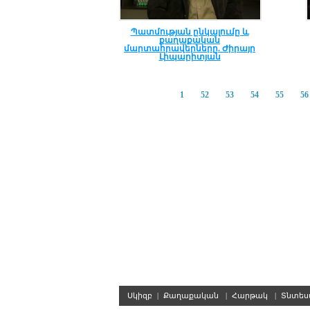
Պատմության ընկալումը և
քաղաքական
մարտահրավերները. Ժիրայր
Լիպարիտյան
1
52
53
54
55
56
Սկիզբ
|
Քաղաքական
|
Հարթակ
|
Տնտե