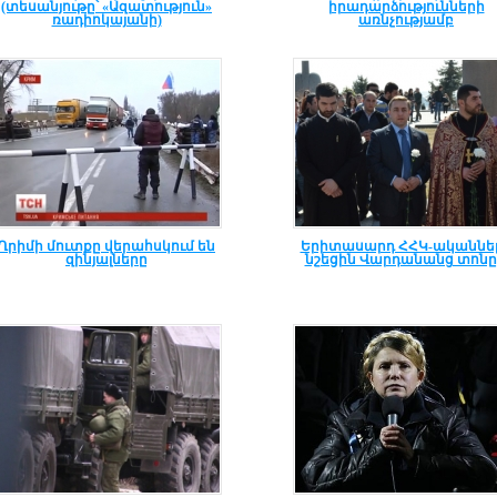
(տեսանյութը՝ «Ազատություն»
իրադարձությունների
ռադիոկայանի)
առնչությամբ
Ղրիմի մուտքը վերահսկում են
Երիտասարդ ՀՀԿ-ականնե
զինյալները
նշեցին Վարդանանց տոնը