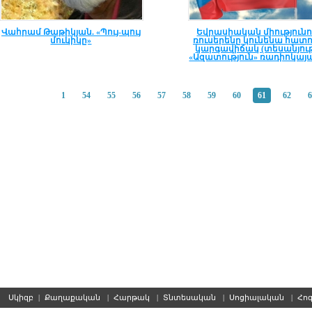
Վահրամ Թաթիկյան. «Պույ-պույ
Եվրասիական միությունո
մուկիկը»
ռուսերենը կունենա հատո
կարգավիճակ (տեսանյութ
«Ազատություն» ռադիոկայ
1
54
55
56
57
58
59
60
61
62
6
Սկիզբ
|
Քաղաքական
|
Հարթակ
|
Տնտեսական
|
Սոցիալական
|
Հո