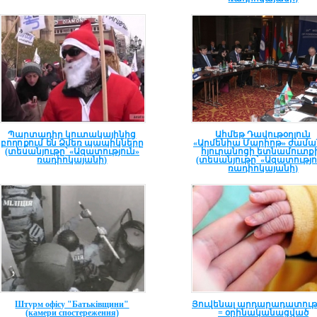
Պարտադիր կուտակայինից
Ահմեթ Դավութօղլուն
բողոքում են Ձմեռ պապիկները
«Արմենիա Մարիոթ» ժամա
(տեսանյութը՝ «Ազատություն»
հյուրանոցի ետնամուտք
ռադիոկայանի)
(տեսանյութը՝ «Ազատությո
ռադիոկայանի)
Штурм офісу "Батьківщини"
Յուվենալ արդարադատութ
(камери спостереження)
= օրինականացված