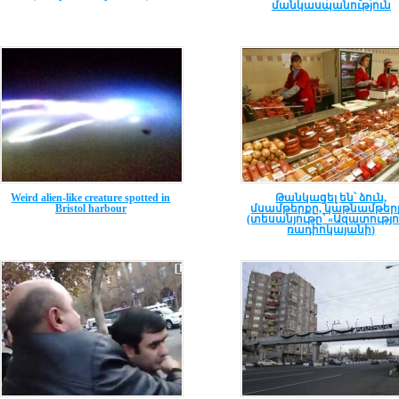
մանկասպանություն
Weird alien-like creature spotted in
Թանկացել են՝ ձուն,
Bristol harbour
մսամթերքը, կաթնամթեր
(տեսանյութը՝ «Ազատությո
ռադիոկայանի)