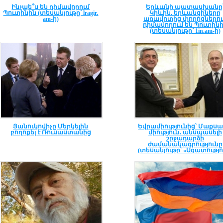
Ինչպե՞ս են դիմավորում
Երևանի պատասխանը
Պուտինին (տեսանյութը՝ lragir.
Կիևին. երևանցիները
am-ի)
առավոտից փողոցներու
դիմավորում են Պուտին
(տեսանյութը՝ 1in.am-ի)
Յանուկովիչը Մերկելին
Եվրամիությունից՝ Մաքսա
բողոքել է Ռուսաստանից
միություն․ անսպասելի
շրջադարձի
ժամանակագրությունը
(տեսանյութը՝ «Ազատությո
ռադիոկայանի)