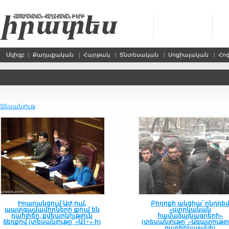
Սկիզբ
|
Քաղաքական
|
Հարթակ
|
Տնտեսական
|
Սոցիալական
|
Հո
Տեսանյութ
Իրարանցում ԱԺ-ում,
Բողոքի ակցիա՝ ընդդե
պատգամավորները լքում են
«ստրկական
դահլիճը, քվեարկություն
համաձայնագրերի»
ձեռքով (տեսանյութը՝ «Ա1+»-ի)
(տեսանյութը՝ «Ազատությո
ռադիոկայանի)