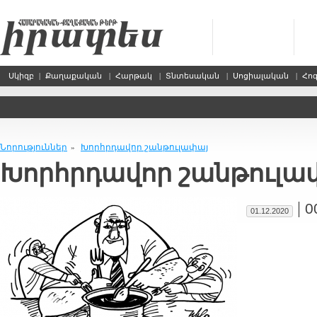
Սկիզբ
|
Քաղաքական
|
Հարթակ
|
Տնտեսական
|
Սոցիալական
|
Հո
Նորություններ
Խորհր­դա­վոր շան­թու­լա­փայ
»
Խորհր­դա­վոր շան­թու­լա
|
0
01.12.2020