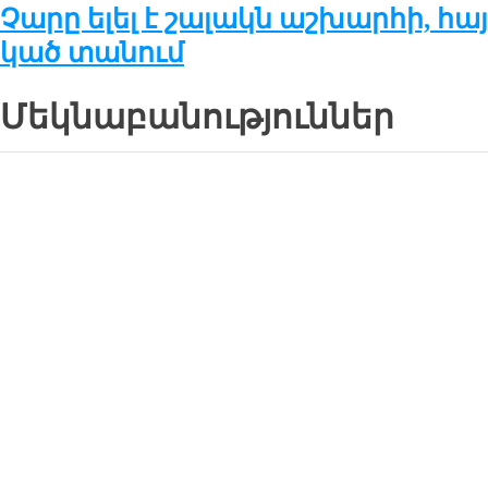
Չա­րը ե­լել է շա­լակն աշ­խար­հի, հա
կած տա­նում
Մեկնաբանություններ