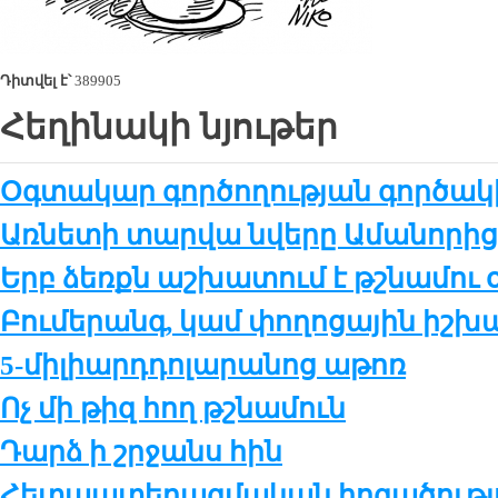
Դիտվել է՝
389905
Հեղինակի նյութեր
Օգտակար գործողության գործակի
Առնե­տի տար­վա նվե­րը Ա­մա­նո­րի
Երբ ձեռքն աշ­խա­տում է թշ­նա­մու 
Բու­մե­րանգ, կամ փո­ղո­ցա­յին իշ­խա
5-մի­լիարդ­դո­լա­րա­նոց ա­թոռ
Ոչ մի թիզ հող թշ­նա­մուն
Դարձ ի շր­ջանս հին
Հետ­պա­տե­րազ­մա­կան հո­գա­ծու­թ­յ