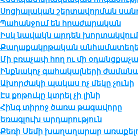
Սո­ցիա­լա­կան շեր­տա­վոր­ման սան
Պա­հան­ջում են հրա­ժա­րա­կան
Իսկ նավակն արդեն խորտակվում
Քա­ղա­քակր­թա­կան ան­հա­մա­տե­ղե­լ
Մի բռա­չափ հող ու մի օ­դանց­քա­
Ինք­նա­կոչ գա­հա­կալ­նե­րի ժա­մա­նա
Ախոր­ժա­կի պա­կաս ոչ մե­կը չու­նի
Էս քոթուկը կտրել չի լինի
Հինգ տի­րոջ ծա­ռա թա­գա­վո­րը
Եռագ­լուխ ար­դա­րու­թ­յուն
Քե­ռի Սե­մի խա­ղա­ղա­րար ա­ռա­քե­լու