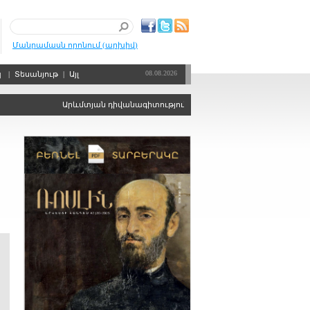
Մանրամասն որոնում (արխիվ)
08.08.2026
պ
|
Տեսանյութ
|
Այլ
Արևմտյան դիվանագիտությունը, որպես քաղաքական ճգնաժամեր