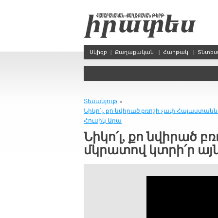
Սկիզբ
|
Քաղաքական
|
Հարթակ
|
Տնտե
Տեսանյութ
»
Նիկո՛լ, քո նվիրած բռոշի չափ Հայաստանն 
Հուսիկ Արա
Նիկո՛լ, քո նվիրած բ
մկրատով կտրի՛ր այն