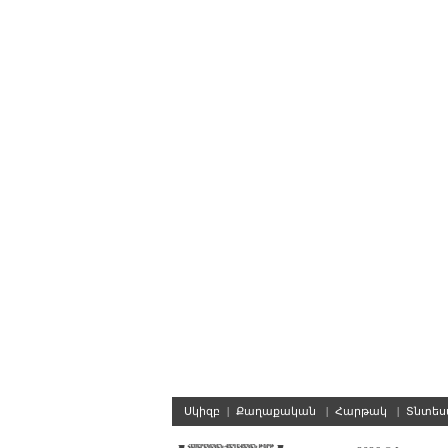
Սկիզբ
|
Քաղաքական
|
Հարթակ
|
Տնտե