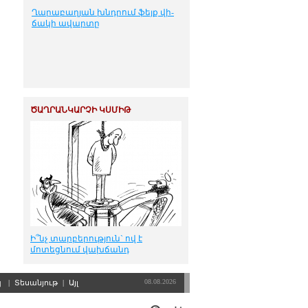
Ղա­րա­բա­ղ­յան խնդ­րում ֆեյք վի­
ճա­կի ա­վար­տը
ԾԱՂՐԱՆԿԱՐՉԻ ԿՍՄԻԹ
Ի՞նչ տարբերություն` ով է
մոտեցնում վախճանդ
08.08.2026
պ
|
Տեսանյութ
|
Այլ