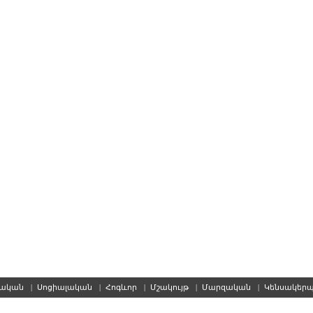
սական
|
Սոցիալական
|
Հոգևոր
|
Մշակույթ
|
Մարզական
|
Կենսակեր