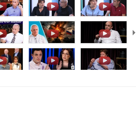
.
.
.
.
.
.