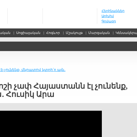
Հեղինակներ
Արխիվ
Գովազդ
սական
|
Սոցիալական
|
Հոգևոր
|
Մշակույթ
|
Մարզական
|
Կենսակեր
էլ չունենք, մկրատով կտրի՛ր այն․
ռոշի չափ Հայաստանն էլ չունենք,
․ Հուսիկ Արա