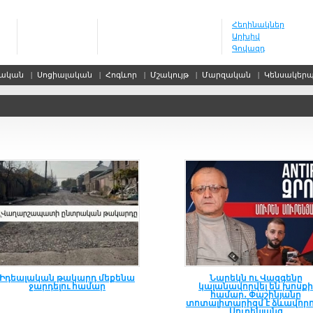
Հեղինակներ
Արխիվ
Գովազդ
սական
|
Սոցիալական
|
Հոգևոր
|
Մշակույթ
|
Մարզական
|
Կենսակեր
Իդեալական թակարդ մեքենա
Նարեկն ու Վազգենը
ջարդելու համար
կալանավորվել են խոսքի
համար․ Փաշինյանը
տոտալիտարիզմ է ձևավորո
Սուրենյանց