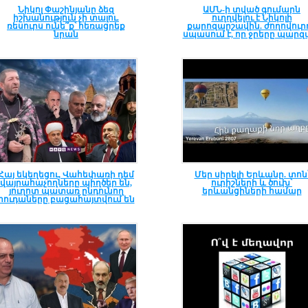
Նիկոլ Փաշինյանը ձեզ
ԱՄՆ-ի տված գումարն
իշխանություն չի տալու.
ուղղվելու է Նիկոլի
ռեսուրս ունե՞ք՝ հեռացրեք
քարոզարշավին. ժողովուր
նրան
սպասում է, որ ջրերը պարզ
Հայ եկեղեցու, Վահեփառի դեմ
Մեր սիրելի Երևանը. տոն
վայրահաչողները պիղծեր են,
ուրիշների և ծուխ՝
յուղոտ պատառ ընդունող
երևանցիների համար
հուդաները բացահայտվում են