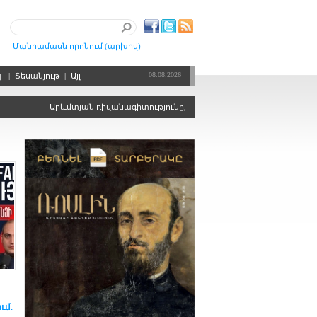
Մանրամասն որոնում (արխիվ)
08.08.2026
պ
|
Տեսանյութ
|
Այլ
Արևմտյան դիվանագիտությունը, որպես քաղաքական ճգնաժամերի կա
ւմ.