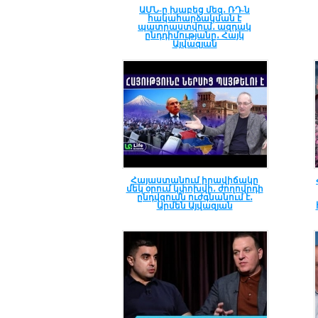
ԱՄՆ-ը խաբեց մեզ․ ՌԴ-ն
հակահարձակման է
պատրաստվում․ ազդակ
ընդդիմությանը․ Հայկ
Այվազյան
Հայաստանում իրավիճակը
մեկ օրում կփոխվի․ ժողովրդի
ընդվզումն ուժգնանում է․
Արմեն Այվազյան