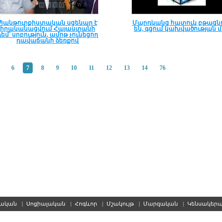
Պանթուրքիստական սցենար է
Մարդկանց հատուկ բթացն
իրականացվում Հայաստանի
են, գցում կախվածության մ
դեմ՝ սրբություն, ամոթ չունեցող
դավաճանի ձեռքով
6
7
8
9
10
11
12
13
14
76
սական
|
Սոցիալական
|
Հոգևոր
|
Մշակույթ
|
Մարզական
|
Կենսակեր