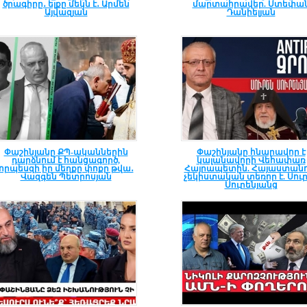
ծրագիրը․ ելքը մեկն է․ Արմեն
մարտահրավեր. Ստեփա
Այվազյան
Դանիելյան
Փաշինյանը ՔՊ-ականներին
Փաշինյանը հնարավոր է
դարձնում է հանցագործ,
կալանավորի Վեհափառ
որպեսզի իր մեղքը փոքր թվա․
Հայրապետին. Հայաստանո
Վազգեն Պետրոսյան
չեկիստական տեռոր է. Սու
Սուրենյանց