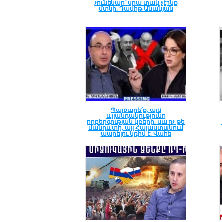
չունենար՝ սրա տակ չէինք
մտնի. Դավիթ Անանյան
Պայքարե՛ք, այս
այլանդակությունը
ողբերգության կբերի. սա ոչ թե
մանդատի, այլ Հայաստանում
ապրելու կռիվ է. Վահե
Հովհաննիսյան