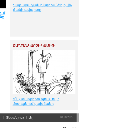
Ղա­րա­բա­ղ­յան խնդ­րում ֆեյք վի­
ճա­կի ա­վար­տը
ում
եջ
ԾԱՂՐԱՆԿԱՐՉԻ ԿՍՄԻԹ
Ի՞նչ տարբերություն` ով է
մոտեցնում վախճանդ
08.08.2026
պ
|
Տեսանյութ
|
Այլ