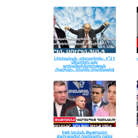
Նիկոլական «բեսպրեդել». ո՞վ է
վճարելու այս
արկածախնդրության
«հաշիվը». Սուրեն Սուրենյանց
Եթե Արման Թաթոյանը
վարչապետ դառնալու շանս