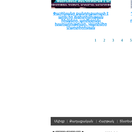
Փաշինյանը քանդուքարափ է
արել իր լեգիտիմության
հիմքերը, արժեզրկել
խաղաղությունը․ Վլադիմիր
Մարտիրոսյան
1
2
3
4
5
Սկիզբ
|
Քաղաքական
|
Հարթակ
|
Տնտե