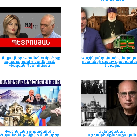
«Անկլավների» հանձնումը՝ ֆեյք
Փաշինյանը Աստծո, մարդկ
«պատարագի» ստվերում.
ու օրենքի առաջ պատասխ
Վազգեն Պետրոսյան
է տալու
Փաշինյանը թրքացնում է
Եկեղեցական
Հայաստանը․ Ալիևի մահաբեր
աշխարհաքաղաքական