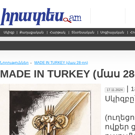
Սկիզբ
|
Քաղաքական
|
Հարթակ
|
Տնտեսական
|
Սոցիալական
|
Հո
Նորություններ
MADE IN TURKEY (մաս 28-րդ)
»
MADE IN TURKEY (մաս 28
|
1
17.11.2024
Սկիզբը
(ուղեց
ովքեր 