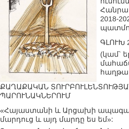
ուսում
Հանրապ
2018-20
պատմու
ԳԼՈՒԽ 
(կամ` 
մահաճ
հաղթա
ՔԱՂԱՔԱԿԱՆ ՏՈՒՐԲՈՒԼԵՆՏՈՒԹՅԱ
ՊԱՐՈՒՆԱԿՆԵՐՈՒՄ
«Հայաստանի և Արցախի ապագան
մարդուց և այդ մարդը ես եմ»: