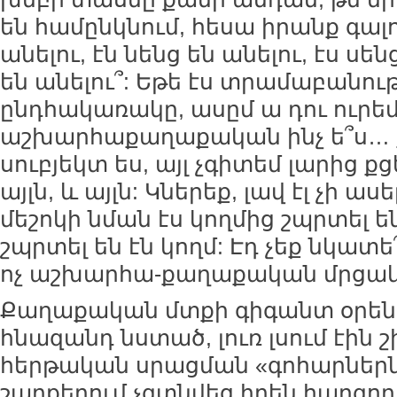
են համընկնում, հեսա իրանք գալու
անելու, էն նենց են անելու, էս սեն
են անելու՞: Եթե էս տրամաբանութ
ընդհակառակը, ասըմ ա դու ուրեմ
աշխարհաքաղաքական ինչ ե՞ս…
սուբյեկտ ես, այլ չգիտեմ լարից քց
այլն, և այլն: Կներեք, լավ էլ չի աս
մեշոկի նման էս կողմից շպրտել են
շպրտել են էն կողմ: Էդ չեք նկատե՞լ
ոչ աշխարհա-քաղաքական մրցակց
Քաղաքական մտքի գիգանտ օրենս
հնազանդ նստած, լուռ լսում էին 
հերթական սրացման «գոհարներն
շարքերում չգտնվեց իրեն հարգող 