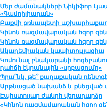
Մեր ժամանակների Նիկիֆոր Լյապ
«Գավրիլիադան»
Բաքվի բռնապետի աշխարհաքաղ
Կինոն ռազմավարական հզոր զենք
Կինոն ռազմավարական հզոր զենք
Ակադեմիական կապիտուլյացիա
Կոմունալ բնակարանի հոգեբանու
դահճի էկրանային «սրբացումը»
Պրա՞նկ, թե՞ քաղաքական ռենտգ
Արթնացած նախանձ և քնեցված ա
Էպիստոլյար ժանրի վերադարձը
«Կինոն ռազմավարական հզոր զեն