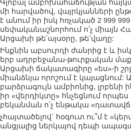
Գլոբալ ամբոխահաճության հայկա
մի հարվածով, վայրկյանների ըն
է անում իր իսկ հռչակած 2 999 9
սեփականաշնորհում ո՛չ միայն Հ
Արցախի թե՛այսօրը, թե՛վաղը:
Ինքնին աբսուրդի ժանրից է և իս
երբ ադրբեջանա-թուրքական մաքո
Արցախի ճակատագիրը «ես»-ի շրջ
միանձնյա որոշում է կայացնում:
բարձրագույն ամբիոնից, լրբենի
իր «վերդիկտը» հնչեցնում որպես
բեկանման ո՛չ ենթակա «դատավճ
չհայտածելով` հօգուտ ու՞մ է «կե
անցյալից ներկայով դեպի ապագա