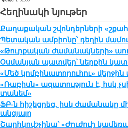
Դիտվել է՝
31000
Հեղինակի նյութեր
Քաղաքական շվոնդերների «շքա
Պետական ամբիոնը՝ դեղին մամո
«Թուրքական ժամանակների» աու
Օսմանյան պատվեր՝ ներքին կա
«Մեծ կոմբինատորուհու» վերջին 
«Ռաբիսն» ազատություն է, իսկ չսի
տանեմ»
ՖԲ-ն հիշեցրեց, իսկ ժամանակը մի
անցյալը
Շարիկովշչինա՝ «Ժուժուի կամեռ