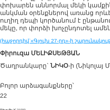
փոխարեն աննորմալ մեկի կամք
անկման օրենքներով առանց որև
ուղիղ դեպի կործանում է ընթանու
մեկը, որ փորձի խոչընդոտել ամե
(հաջորդիվ`«Գլուխ 27-րդ»-ի շարունակութ
Փիրուզա
ՄԵԼԻՔՍԵԹՅԱՆ
Ծաղրանկարը`
ՆԻԿՕ
-ի (Նիկոլայ
Բոլոր արձագանքները՝
22