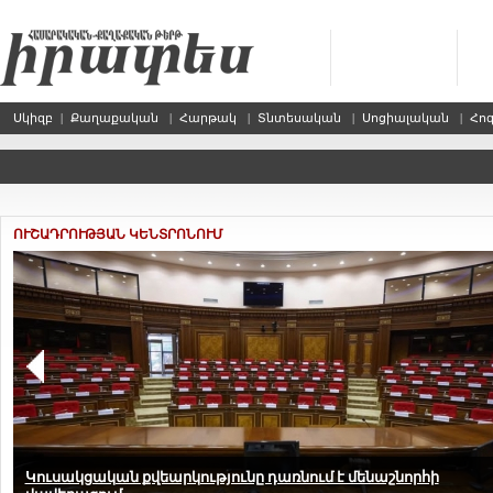
Սկիզբ
|
Քաղաքական
|
Հարթակ
|
Տնտեսական
|
Սոցիալական
|
Հո
ՈՒՇԱԴՐՈՒԹՅԱՆ ԿԵՆՏՐՈՆՈՒՄ
Էսպիսի ապաքաղաքական պառլամենտ միայն Հայաստա