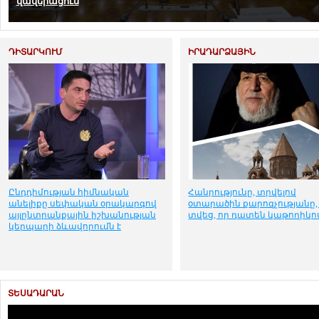
հնարավոր տեսնել
ԴԻՏԱՐԿՈՒՄ
ԻՐԱԴԱՐՁԱՅԻՆ
Ընդդիմության հիմնական
Հանրությունը, տրվելով
անելիքը սեփական օրակարգով
օտարածին քարոզչությանը, 
այլընտրանքային իշխանության
տվեց, որ դատեն կաթողիկո
կերպարի ձևավորումն է
ՏԵՍԱԴԱՐԱՆ