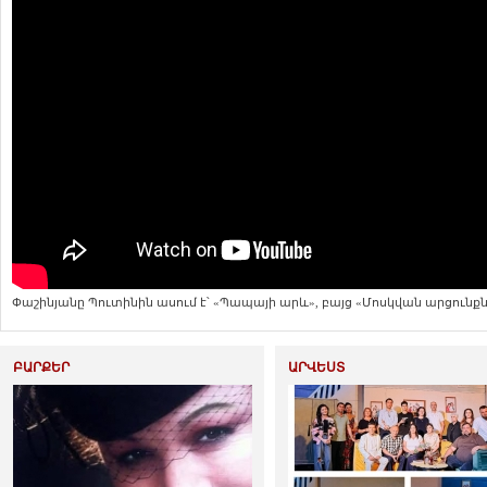
Փաշինյանը Պուտինին ասում է՝ «Պապայի արև», բայց «Մոսկվան արցունք
չի հավատում»
ԲԱՐՔԵՐ
ԱՐՎԵՍՏ