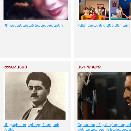
Չիրականացած ճակատագրեր
«Ձեր տղային տվեք մեր աղ
ՀԵՏԱՀԱՅԱՑ
ԱՆԴՐԱԴԱՐՁ
Անցյալի ստվերները՝ ներկայի
Օգոստոսի 7-ը Հայ նորագույ
շեմին
զինյալ պայքարի նահատակ